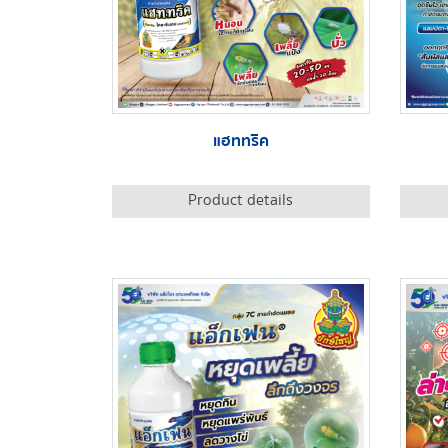
แฮททริค
Product details