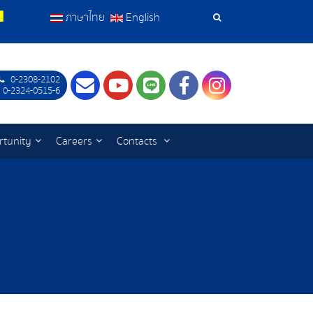
ภาษาไทย
English
Search
Tools
0-2308-2102
Contact
Youtube
LINE
Facebook
Instagram
 0-2324-0515-6
rtunity
Careers
Contacts