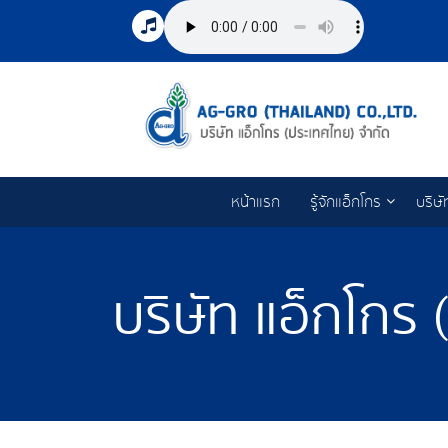
หน้าแรก
รู้จักแอ็กโกร
บริษั
บริษัท แอ็กโกร