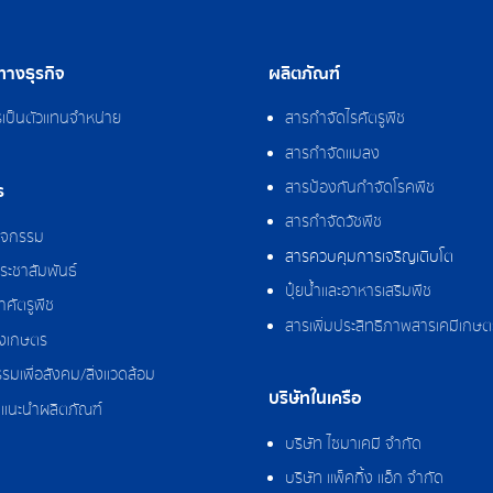
างธุรกิจ
ผลิตภัณฑ์
รเป็นตัวแทนจำหน่าย
สารกำจัดไรศัตรูพืช
สารกำจัดแมลง
สารป้องกันกำจัดโรคพืช
ร
สารกำจัดวัชพืช
กิจกรรม
สารควบคุมการเจริญเติบโต
ระชาสัมพันธ์
ปุ๋ยน้ำและอาหารเสริมพืช
ศัตรูพืช
สารเพิ่มประสิทธิภาพสารเคมีเกษต
งเกษตร
รมเพื่อสังคม/สิ่งแวดล้อม
บริษัทในเครือ
แนะนำผลิตภัณฑ์
บริษัท ไซมาเคมี จำกัด
บริษัท แพ็คกิ้ง แอ็ก จำกัด