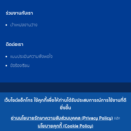
ร่วมงานกับเรา
ตำแหน่งงานว่าง
ติดต่อเรา
แบบประเมินความพึงพอใจ
ข้อร้องเรียน
สงวนลิขสิทธิ์ © 2562 บริษัท แอ็กโกร (ประเทศไทย) จำกัด
เว็บไซต์แอ็กโกร ใช้คุกกี้เพื่อให้ท่านได้รับประสบการณ์การใช้งานที่ดี
เบอร์โทร : 0-2308-2102 | โทรสาร : 0-2308-2487
ยิ่งขึ้น
อ่านนโยบายรักษาความลับส่วนบุคคล (Privacy Policy)
และ
0-2308-2102
โรงงาน 0-2324-0515-6
นโยบายคุกกี้ (Cookie Policy)