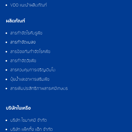
VDO แนะนำผลิตภัณฑ์
ผลิตภัณฑ์
สารกำจัดไรศัตรูพืช
สารกำจัดแมลง
สารป้องกันกำจัดโรคพืช
สารกำจัดวัชพืช
สารควบคุมการเจริญเติบโต
ปุ๋ยน้ำและอาหารเสริมพืช
สารเพิ่มประสิทธิภาพสารเคมีเกษตร
บริษัทในเครือ
บริษัท ไซมาเคมี จำกัด
บริษัท แพ็คกิ้ง แอ็ก จำกัด