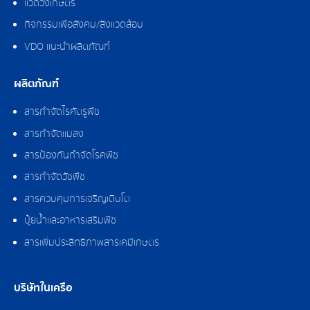
แวดวงเกษตร
กิจกรรมเพื่อสังคม/สิ่งแวดล้อม
VDO แนะนำผลิตภัณฑ์
ผลิตภัณฑ์
สารกำจัดไรศัตรูพืช
สารกำจัดแมลง
สารป้องกันกำจัดโรคพืช
สารกำจัดวัชพืช
สารควบคุมการเจริญเติบโต
ปุ๋ยน้ำและอาหารเสริมพืช
สารเพิ่มประสิทธิภาพสารเคมีเกษตร
บริษัทในเครือ