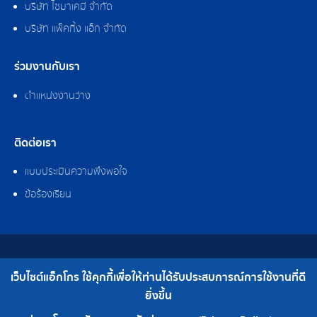
บริษัท ไซมาเคมี จำกัด
บริษัท แพ็คกิ้ง แอ็ก จำกัด
ร่วมงานกับเรา
ตำแหน่งงานว่าง
ติดต่อเรา
แบบประเมินความพึงพอใจ
ข้อร้องเรียน
สงวนลิขสิทธิ์ © 2562 บริษัท แอ็กโกร (ประเทศไทย) จำกัด
เว็บไซต์แอ็กโกร ใช้คุกกี้เพื่อให้ท่านได้รับประสบการณ์การใช้งานที่ดี
เบอร์โทร : 0-2308-2102 | โทรสาร : 0-2308-2487
ยิ่งขึ้น