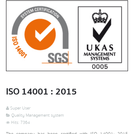
ISO 14001 : 2015
Super User
Quality Management system
Hits: 7364
The company has been certified with ISO 14001: 2015