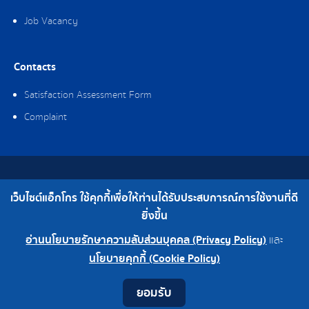
Job Vacancy
Contacts
Satisfaction Assessment Form
Complaint
Copyright © 2019 Ag-gro (Thailand) Co., Ltd. All Rights Reserved.
เว็บไซต์แอ็กโกร ใช้คุกกี้เพื่อให้ท่านได้รับประสบการณ์การใช้งานที่ดี
Telephone : 0-2308-2102 | Fax : 0-2308-2487
ยิ่งขึ้น
อ่านนโยบายรักษาความลับส่วนบุคคล (Privacy Policy)
และ
0-2308-2102
Factory 0-2324-0515-6
นโยบายคุกกี้ (Cookie Policy)
Contact
Youtube
LINE
Facebook
Instagram
ยอมรับ