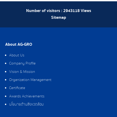
Number of visitors :
2943118
Views
Sitemap
About AG-GRO
About Us
Company Profile
Vision & Mission
Organization Management
Certificate
Awards Achievements
นโยบายด้านสิ่งแวดล้อม