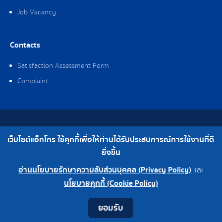
Job Vacancy
Contacts
Satisfaction Assessment Form
Complaint
Copyright © 2019 Ag-gro (Thailand) Co., Ltd. All Rights Reserved.
เว็บไซต์แอ็กโกร ใช้คุกกี้เพื่อให้ท่านได้รับประสบการณ์การใช้งานที่ดี
Telephone : 0-2308-2102 | Fax : 0-2308-2487
ยิ่งขึ้น
อ่านนโยบายรักษาความลับส่วนบุคคล (Privacy Policy)
และ
0-2308-2102
Factory 0-2324-0515-6
นโยบายคุกกี้ (Cookie Policy)
Contact
Youtube
LINE
Facebook
Instagram
ยอมรับ