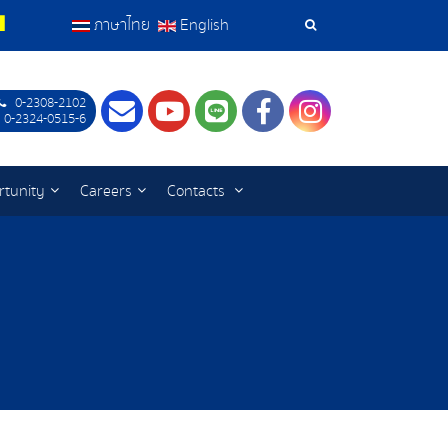
ภาษาไทย
English
Search
Tools
0-2308-2102
Contact
Youtube
LINE
Facebook
Instagram
 0-2324-0515-6
rtunity
Careers
Contacts