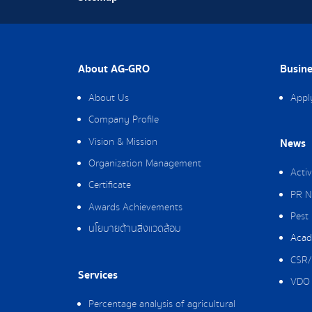
About AG-GRO
Busine
About Us
Appl
Company Profile
Vision & Mission
News
Organization Management
Activ
Certificate
PR N
Awards Achievements
Pest
นโยบายด้านสิ่งแวดล้อม
Acad
CSR/
Services
VDO 
Percentage analysis of agricultural