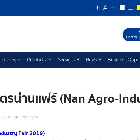
Factory
idiaries
Products
Services
News
Business Oppor
รน่านแฟร์ (Nan Agro-Indu
 2019
Hits: 4919
dustry Fair 2019)