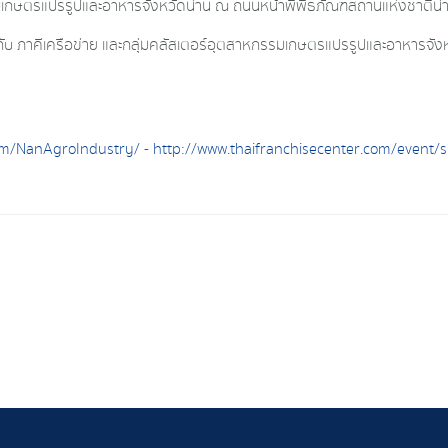
รรมเกษตรแปรรูปและอาหารจังหวัดน่าน ณ ถนนหน้าพิพิธภัณฑสถานแห่งชาติน่
กับ ภาคีเครือข่าย และกลุ่มคลัสเตอร์อุตสาหกรรมเกษตรแปรรูปและอาหารจัง
om/NanAgroIndustry/
-
http://www.thaifranchisecenter.com/event