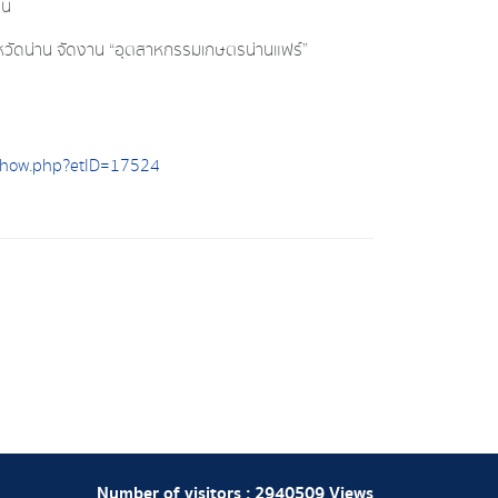
าน
หวัดน่าน จัดงาน “อุตสาหกรรมเกษตรน่านแฟร์”
/show.php?etID=17524
Number of visitors :
2940509
Views