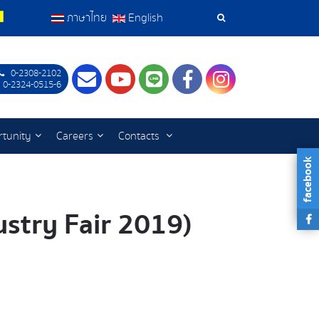
ภาษาไทย
English
Search
Tools
0-2308-2102
Contact
Youtube
LINE
Facebook
Instagram
 0-2324-0515-6
tunity
Careers
Contacts
facebook
stry Fair 2019)