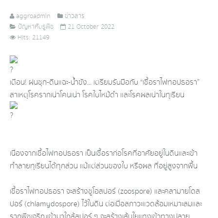
aggroadmin
ข่าวสาร
ปัญหาศัตรูพืช
21 October 2022
Hits: 21149
เตือน! ฝนชุก-ดินแฉะ-น้ำขัง... เตรียมรับมือกับ “เชื้อราไฟทอปธอรา”
สาเหตุโรครากเน่าโคนเน่า โรคใบไหม้ดำ และโรคผลเน่าในทุเรียน
เนื่องจากเชื้อไฟทอปธอรา เป็นเชื้อราก่อโรคที่อาศัยอยู่ในดินและเข้า
ทำลายทุเรียนได้ทุกส่วน แม้แต่ส่วนของใบ หรือผล ที่อยู่สูงจากพื้น
เชื้อราไฟทอปธอรา จะสร้างซูโอสปอร์ (zoospore) และคลามายโดส
ปอร์ (chlamydospore) ไว้ในดิน ต่อเมื่อสภาวะแวดล้อมเหมาะสมและ
รากพืชเจริญเข้ามาใกล้สปอร์ ๆ จะสร้างเส้นใยแทงเข้าทางปลาย