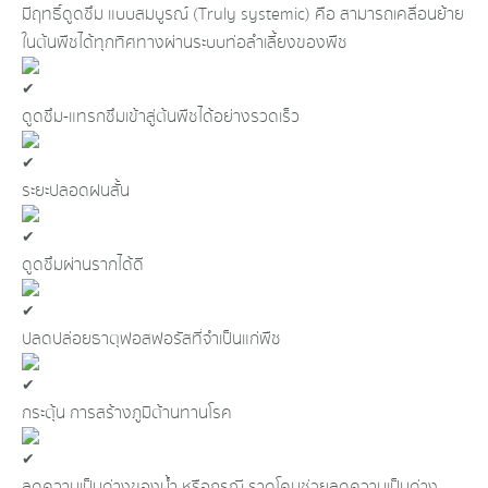
มีฤทธิ์ดูดซึม แบบสมบูรณ์ (Truly systemic) คือ สามารถเคลื่อนย้าย
ในต้นพืชได้ทุกทิศทางผ่านระบบท่อลำเลี้ยงของพืช
ดูดซึม-แทรกซึมเข้าสู่ต้นพืชได้อย่างรวดเร็ว
ระยะปลอดฝนสั้น
ดูดซึมผ่านรากได้ดี
ปลดปล่อยธาตุฟอสฟอรัสที่จำเป็นแก่พืช
กระตุ้น การสร้างภูมิต้านทานโรค
ลดความเป็นด่างของน้ำ หรือกรณี ราดโคนช่วยลดความเป็นด่าง