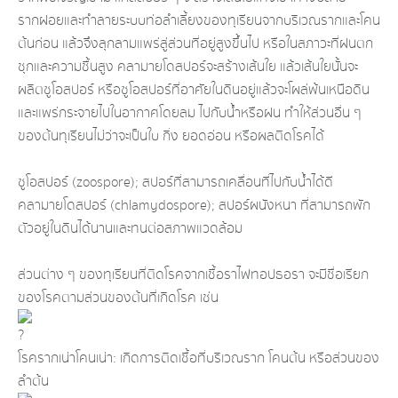
รากฝอยและทำลายระบบท่อลำเลี้ยงของทุเรียนจากบริเวณรากและโคน
ต้นก่อน แล้วจึงลุกลามแพร่สู่ส่วนที่อยู่สูงขึ้นไป หรือในสภาวะที่ฝนตก
ชุกและความชื้นสูง คลามายโดสปอร์จะสร้างเส้นใย แล้วเส้นใยนั้นจะ
ผลิตซูโอสปอร์ หรือซูโอสปอร์ที่อาศัยในดินอยู่แล้วจะโผล่พ้นเหนือดิน
และแพร่กระจายไปในอากาศโดยลม ไปกับน้ำหรือฝน ทำให้ส่วนอื่น ๆ
ของต้นทุเรียนไม่ว่าจะเป็นใบ กิ่ง ยอดอ่อน หรือผลติดโรคได้
ซูโอสปอร์ (zoospore); สปอร์ที่สามารถเคลื่อนที่ไปกับน้ำได้ดี
คลามายโดสปอร์ (chlamydospore); สปอร์ผนังหนา ที่สามารถพัก
ตัวอยู่ในดินได้นานและทนต่อสภาพแวดล้อม
ส่วนต่าง ๆ ของทุเรียนที่ติดโรคจากเชื้อราไฟทอปธอรา จะมีชื่อเรียก
ของโรคตามส่วนของต้นที่เกิดโรค เช่น
โรครากเน่าโคนเน่า: เกิดการติดเชื้อที่บริเวณราก โคนต้น หรือส่วนของ
ลำต้น