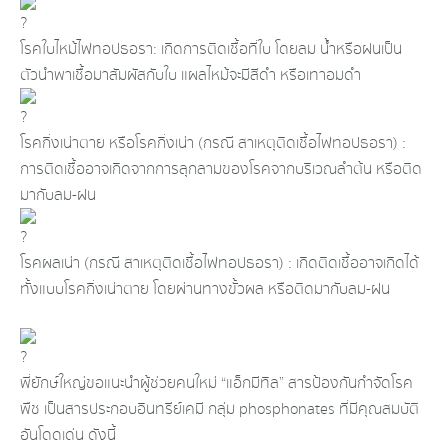
โรคใบไหม้ไฟทอปธอรา: เกิดการติดเชื้อที่ใบ โดยลม น้ำหรือฝนเป็น
ตัวนำพาเชื้อมาสัมผัสกับใบ แผลไหม้จะมีสีดำ หรือเทาอมดำ
โรคกิ่งเน่าตาย หรือโรคกิ่งเน่า (กรณี สาเหตุติดเชื้อไฟทอปธอรา) :
การติดเชื้ออาจเกิดจากการลุกลามของโรคจากบริเวณลำต้น หรือติด
มากับลม-ฝน
โรคผลเน่า (กรณี สาเหตุติดเชื้อไฟทอปธอรา) : เกิดติดเชื้ออาจเกิดได้
ทั้งแบบโรคกิ่งเน่าตาย โดยผ่านทางขั้วผล หรือติดมากับลม-ฝน
พี่ยักษ์ใหญ่ขอแนะนำผู้ช่วยคนใหม่ “แอ็กมีทิล” สารป้องกันกำจัดโรค
พืช เป็นสารประกอบอินทรีย์เคมี กลุ่ม phosphonates ที่มีคุณสมบัติ
อันโดดเด่น ดังนี้