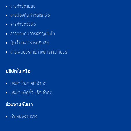
สารกำจัดแมลง
สารป้องกันกำจัดโรคพืช
สารกำจัดวัชพืช
สารควบคุมการเจริญเติบโต
ปุ๋ยน้ำและอาหารเสริมพืช
สารเพิ่มประสิทธิภาพสารเคมีเกษตร
บริษัทในเครือ
บริษัท ไซมาเคมี จำกัด
บริษัท แพ็คกิ้ง แอ็ก จำกัด
ร่วมงานกับเรา
ตำแหน่งงานว่าง