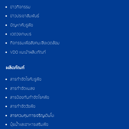
ข่าวกิจกรรม
ข่าวประชาสัมพันธ์
ปัญหาศัตรูพืช
แวดวงเกษตร
กิจกรรมเพื่อสังคม/สิ่งแวดล้อม
VDO แนะนำผลิตภัณฑ์
ผลิตภัณฑ์
สารกำจัดไรศัตรูพืช
สารกำจัดแมลง
สารป้องกันกำจัดโรคพืช
สารกำจัดวัชพืช
สารควบคุมการเจริญเติบโต
ปุ๋ยน้ำและอาหารเสริมพืช