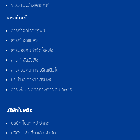
VDO แนะนำผลิตภัณฑ์
ผลิตภัณฑ์
สารกำจัดไรศัตรูพืช
สารกำจัดแมลง
สารป้องกันกำจัดโรคพืช
สารกำจัดวัชพืช
สารควบคุมการเจริญเติบโต
ปุ๋ยน้ำและอาหารเสริมพืช
สารเพิ่มประสิทธิภาพสารเคมีเกษตร
บริษัทในเครือ
บริษัท ไซมาเคมี จำกัด
บริษัท แพ็คกิ้ง แอ็ก จำกัด