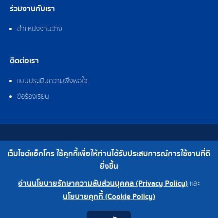
ร่วมงานกับเรา
ตำแหน่งงานว่าง
ติดต่อเรา
แบบประเมินความพึงพอใจ
ข้อร้องเรียน
สงวนลิขสิทธิ์ © 2562 บริษัท แอ็กโกร (ประเทศไทย) จำกัด
เว็บไซต์แอ็กโกร ใช้คุกกี้เพื่อให้ท่านได้รับประสบการณ์การใช้งานที่ดี
เบอร์โทร : 0-2308-2102 | โทรสาร : 0-2308-2487
ยิ่งขึ้น
อ่านนโยบายรักษาความลับส่วนบุคคล (Privacy Policy)
และ
0-2308-2102
โรงงาน 0-2324-0515-6
นโยบายคุกกี้ (Cookie Policy)
Contact
Youtube
LINE
Facebook
Instagram