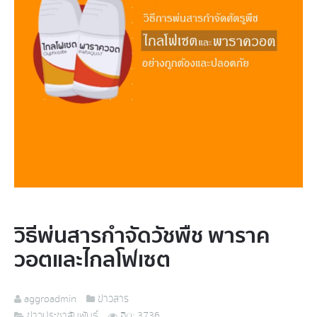
วิธีพ่นสารกำจัดวัชพืช พาราค
วอตและไกลโฟเซต
aggroadmin
ข่าวสาร
ข่าวประชาสัมพันธ์
ฮิต: 3736