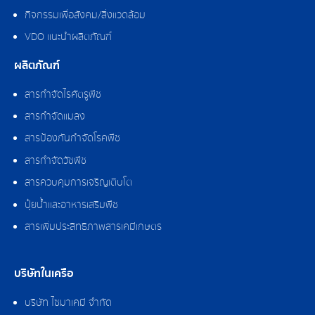
กิจกรรมเพื่อสังคม/สิ่งแวดล้อม
VDO แนะนำผลิตภัณฑ์
ผลิตภัณฑ์
สารกำจัดไรศัตรูพืช
สารกำจัดแมลง
สารป้องกันกำจัดโรคพืช
สารกำจัดวัชพืช
สารควบคุมการเจริญเติบโต
ปุ๋ยน้ำและอาหารเสริมพืช
สารเพิ่มประสิทธิภาพสารเคมีเกษตร
บริษัทในเครือ
บริษัท ไซมาเคมี จำกัด