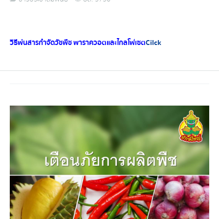
วิธีพ่นสารกำจัดวัชพืช พาราควอตและไกลโฟเซต
Cilck