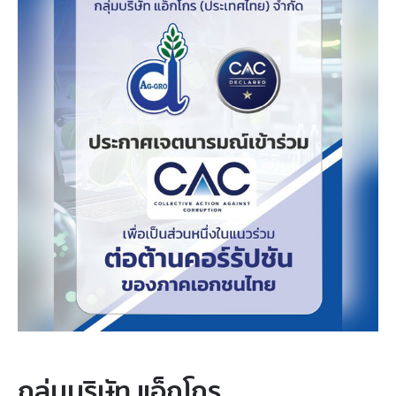
กลุ่มบริษัท แอ็กโกร