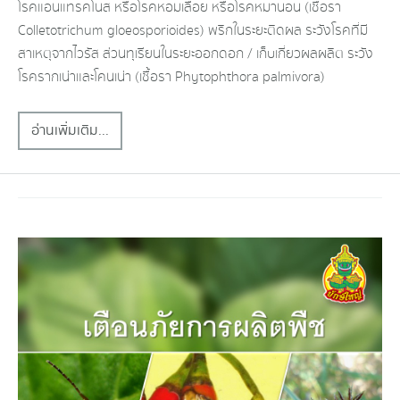
โรคแอนแทรคโนส หรือโรคหอมเลื้อย หรือโรคหมานอน (เชื้อรา
Colletotrichum gloeosporioides) พริกในระยะติดผล ระวังโรคที่มี
สาเหตุจากไวรัส ส่วนทุเรียนในระยะออกดอก / เก็บเกี่ยวผลผลิต ระวัง
โรครากเน่าและโคนเน่า (เชื้อรา Phytophthora palmivora)
อ่านเพิ่มเติม...