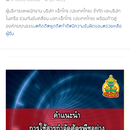
ผู้บริหารและพนักงาน บริษัท แอ็กโกร (ประเทศไทย) จำกัด และบริษัท
ในเครือ ร่วมกันขับเคลื่อน บจก.แอ็กโกร (ประเทศไทย) พร้อมก้าวสู่
องค์กรคุณธรรม
#
คิดดี
#
พูดดี
#
ทำดี
#
มีความรับผิดชอบ
#
ช่วยเหลือ
ผู้อื่น