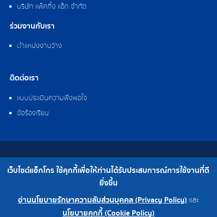
บริษัท แพ็คกิ้ง แอ็ก จำกัด
ร่วมงานกับเรา
ตำแหน่งงานว่าง
ติดต่อเรา
แบบประเมินความพึงพอใจ
ข้อร้องเรียน
สงวนลิขสิทธิ์ © 2562 บริษัท แอ็กโกร (ประเทศไทย) จำกัด
เว็บไซต์แอ็กโกร ใช้คุกกี้เพื่อให้ท่านได้รับประสบการณ์การใช้งานที่ดี
เบอร์โทร : 0-2308-2102 | โทรสาร : 0-2308-2487
ยิ่งขึ้น
อ่านนโยบายรักษาความลับส่วนบุคคล (Privacy Policy)
และ
0-2308-2102
โรงงาน 0-2324-0515-6
นโยบายคุกกี้ (Cookie Policy)