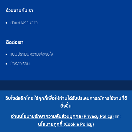
ร่วมงานกับเรา
ตำแหน่งงานว่าง
ติดต่อเรา
แบบประเมินความพึงพอใจ
ข้อร้องเรียน
สงวนลิขสิทธิ์ © 2562 บริษัท แอ็กโกร (ประเทศไทย) จำกัด
เว็บไซต์แอ็กโกร ใช้คุกกี้เพื่อให้ท่านได้รับประสบการณ์การใช้งานที่ดี
เบอร์โทร : 0-2308-2102 | โทรสาร : 0-2308-2487
ยิ่งขึ้น
อ่านนโยบายรักษาความลับส่วนบุคคล (Privacy Policy)
และ
0-2308-2102
โรงงาน 0-2324-0515-6
นโยบายคุกกี้ (Cookie Policy)