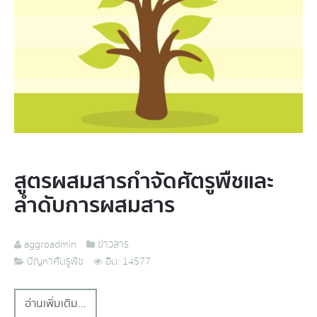
สูตรผสมสารกำจัดศัตรูพืชและ
ลำดับการผสมสาร
aggroadmin
ข่าวสาร
ปัญหาศัตรูพืช
ฮิต: 14577
อ่านเพิ่มเติม...