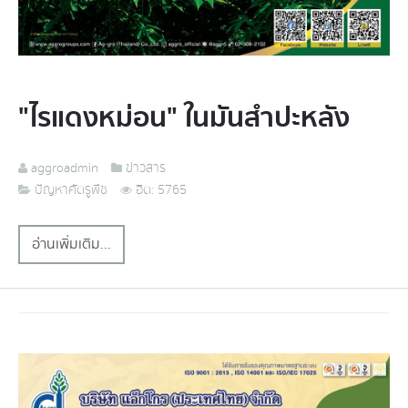
"ไรแดงหม่อน" ในมันสำปะหลัง
aggroadmin
ข่าวสาร
ปัญหาศัตรูพืช
ฮิต: 5765
อ่านเพิ่มเติม...