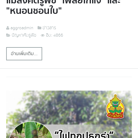
แมลงศัตรูพืช "เพลี้ยไก่แจ้" และ
"หนอนชอนใบ"
aggroadmin
ข่าวสาร
ปัญหาศัตรูพืช
ฮิต: 4866
อ่านเพิ่มเติม...