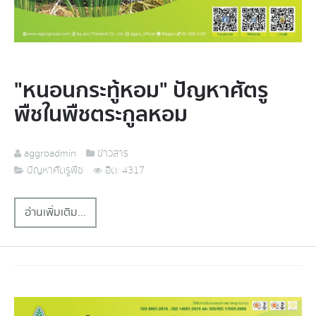
"หนอนกระทู้หอม" ปัญหาศัตรู
พืชในพืชตระกูลหอม
aggroadmin
ข่าวสาร
ปัญหาศัตรูพืช
ฮิต: 4317
อ่านเพิ่มเติม...