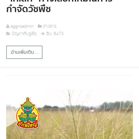
กำจัดวัชพืช
aggroadmin
ข่าวสาร
ปัญหาศัตรูพืช
ฮิต: 8473
อ่านเพิ่มเติม...