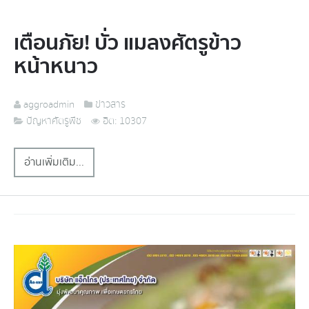
เตือนภัย! บั่ว แมลงศัตรูข้าว
หน้าหนาว
aggroadmin
ข่าวสาร
ปัญหาศัตรูพืช
ฮิต: 10307
อ่านเพิ่มเติม...