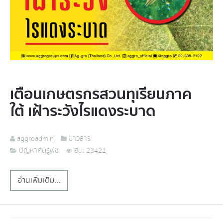
เตือนเกษตรกรสวนทุเรียนภาค
ใต้ เฝ้าระวังไรแดงระบาด
aggroadmin
ข่าวสาร
ปัญหาศัตรูพืช
ฮิต: 23421
อ่านเพิ่มเติม...