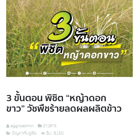
3 ขั้นตอน พิชิต “หญ้าดอก
ขาว” วัชพืชร้ายลดผลผลิตข้าว
aggroadmin
ข่าวสาร
ปัญหาศัตรูพืช
ฮิต: 8150