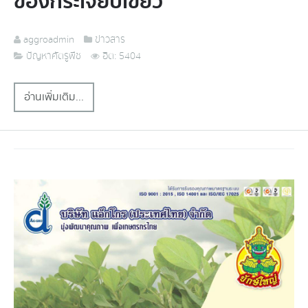
ของกระเจี๊ยบเขียว
aggroadmin
ข่าวสาร
ปัญหาศัตรูพืช
ฮิต: 5404
อ่านเพิ่มเติม...