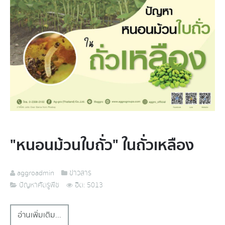
"หนอนม้วนใบถั่ว" ในถั่วเหลือง
aggroadmin
ข่าวสาร
ปัญหาศัตรูพืช
ฮิต: 5013
อ่านเพิ่มเติม...