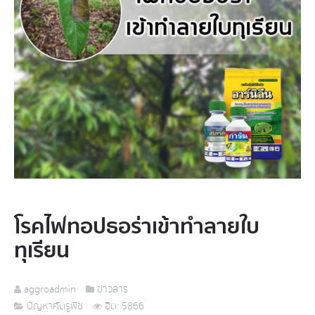
โรคไฟทอปธอร่า​เข้าทำลายใบ
ทุเรียน​
aggroadmin
ข่าวสาร
ปัญหาศัตรูพืช
ฮิต: 5866