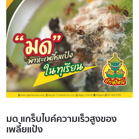
มด แกร็บไบค์ความเร็วสูงของ
เพลี้ยแป้ง