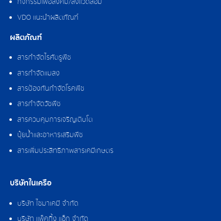
กิจกรรมเพื่อสังคม/สิ่งแวดล้อม
VDO แนะนำผลิตภัณฑ์
ผลิตภัณฑ์
สารกำจัดไรศัตรูพืช
สารกำจัดแมลง
สารป้องกันกำจัดโรคพืช
สารกำจัดวัชพืช
สารควบคุมการเจริญเติบโต
ปุ๋ยน้ำและอาหารเสริมพืช
สารเพิ่มประสิทธิภาพสารเคมีเกษตร
บริษัทในเครือ
บริษัท ไซมาเคมี จำกัด
บริษัท แพ็คกิ้ง แอ็ก จำกัด