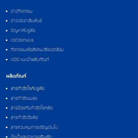
ข่าวกิจกรรม
ข่าวประชาสัมพันธ์
ปัญหาศัตรูพืช
แวดวงเกษตร
กิจกรรมเพื่อสังคม/สิ่งแวดล้อม
VDO แนะนำผลิตภัณฑ์
ผลิตภัณฑ์
สารกำจัดไรศัตรูพืช
สารกำจัดแมลง
สารป้องกันกำจัดโรคพืช
สารกำจัดวัชพืช
สารควบคุมการเจริญเติบโต
ปุ๋ยน้ำและอาหารเสริมพืช