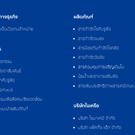
างธุรกิจ
ผลิตภัณฑ์
รเป็นตัวแทนจำหน่าย
สารกำจัดไรศัตรูพืช
สารกำจัดแมลง
สารป้องกันกำจัดโรคพืช
ร
สารกำจัดวัชพืช
กิจกรรม
สารควบคุมการเจริญเติบโต
ระชาสัมพันธ์
ปุ๋ยน้ำและอาหารเสริมพืช
ศัตรูพืช
สารเพิ่มประสิทธิภาพสารเคมีเกษต
งเกษตร
รมเพื่อสังคม/สิ่งแวดล้อม
บริษัทในเครือ
แนะนำผลิตภัณฑ์
บริษัท ไซมาเคมี จำกัด
บริษัท แพ็คกิ้ง แอ็ก จำกัด