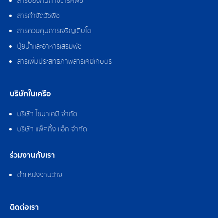
สารป้องกันกำจัดโรคพืช
สารกำจัดวัชพืช
สารควบคุมการเจริญเติบโต
ปุ๋ยน้ำและอาหารเสริมพืช
สารเพิ่มประสิทธิภาพสารเคมีเกษตร
บริษัทในเครือ
บริษัท ไซมาเคมี จำกัด
บริษัท แพ็คกิ้ง แอ็ก จำกัด
ร่วมงานกับเรา
ตำแหน่งงานว่าง
ติดต่อเรา