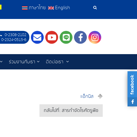
ภาษาไทย
English
เครื่อง
มือ
0-2308-2102
Contact
Youtube
LINE
Facebook
Instagram
ค้นหา
 0-2324-0515-6
ร่วมงานกับเรา
ติดต่อเรา
facebook
แอ็กนิส
กลับไปที่: สารกำจัดไรศัตรูพืช