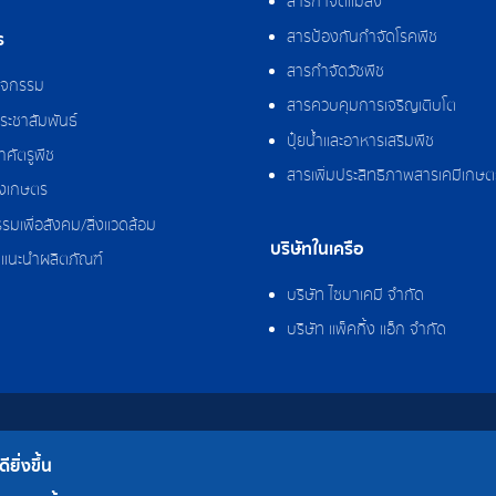
สารกำจัดแมลง
สารป้องกันกำจัดโรคพืช
ร
สารกำจัดวัชพืช
กิจกรรม
สารควบคุมการเจริญเติบโต
ระชาสัมพันธ์
ปุ๋ยน้ำและอาหารเสริมพืช
ศัตรูพืช
สารเพิ่มประสิทธิภาพสารเคมีเกษต
งเกษตร
รมเพื่อสังคม/สิ่งแวดล้อม
บริษัทในเครือ
แนะนำผลิตภัณฑ์
บริษัท ไซมาเคมี จำกัด
บริษัท แพ็คกิ้ง แอ็ก จำกัด
 จำกัด
ยิ่งขึ้น
โรงงาน