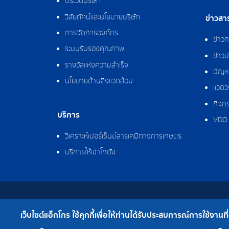
ประวัติบริษัท
วิสัยทัศน์และนโยบายบริษัท
ข่าวสา
การจัดการองค์กร
ข่าว
ระบบรับรองคุณภาพ
ข่าวป
รางวัลแห่งความสำเร็จ
ปัญหา
นโยบายด้านสิ่งแวดล้อม
แวดว
กิจกร
บริการ
VDO 
วิเคราะห์เปอร์เซ็นต์สารเคมีทางการเกษตร
บริการให้เช่าโกดัง
สงวนลิขสิทธิ์ © 2562 บริษัท แอ็กโกร (ประเทศไทย)
เว็บไซต์แอ็กโกร ใช้คุกกี้เพื่อให้ท่านได้รับประสบการณ์การใช้งานที่ดี
เบอร์โทร : 0-2308-2102 | โทรสาร : 0-2308-2487