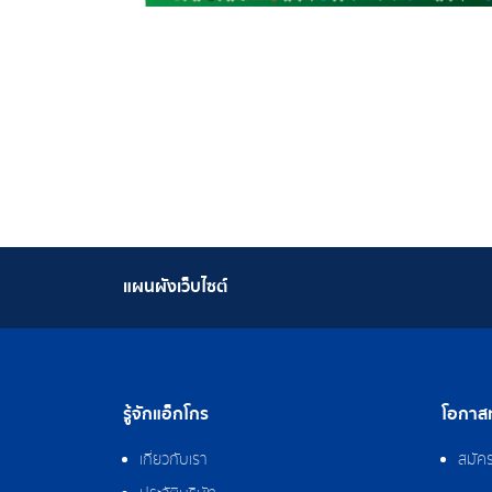
แผนผังเว็บไซต์
รู้จักแอ็กโกร
โอกาสท
เกี่ยวกับเรา
สมัค