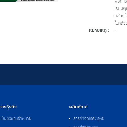
พริก ไร
ไรปมพุ
กล้วยไม
ใบกล้วย
หมายเหตุ :
-
างธุรกิจ
ผลิตภัณฑ์
รเป็นตัวแทนจำหน่าย
สารกำจัดไรศัตรูพืช