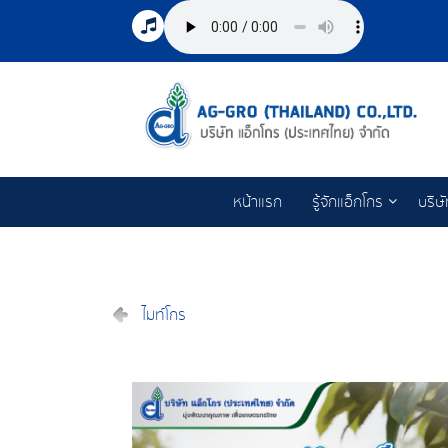
หน้าแรก
รู้จักแอ็กโกร
บริษ
ไมท์โกร