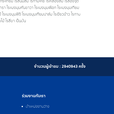
กระเทียม ไรสนิมส้ม ไรกํามะหยี่ ไรเหลืองส้ม ไรสองจุด
ทรา ไรแมงมุมคันซาวา ไรแมงมุมเผือก ไรแมงมุมเทียม
้ ไรแมงมุมฟิจิ โรแมงมุมเทียมปาล์ม ไรเขียวข้าว ไรกาบ
ไม้ ไรสี่ขา เป็นต้น
จำนวนผู้เข้าชม :
2940943
ครั้ง
ร่วมงานกับเรา
ตำแหน่งงานว่าง