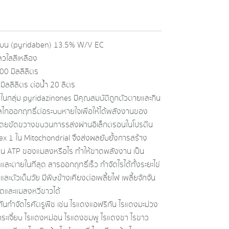
เบน (pyridaben) 13.5% W/V EC
วใสสีเหลือง
0 มิลลิลิตร
มิลลิลิตร ต่อน้ำ 20 ลิตร
รในกลุ่ม pyridazinones มีคุณสมบัติถูกตัวตายและกิน
ไกออกฤทธิ์ต่อระบบหายใจเพื่อให้ได้พลังงานของ
ดยขัดขวางขบวนการรส่งผ่านอิเล็กตรอนในโปรตีน
x 1 ใน Mitochondrial จึงส่งผลยับยั้งการสร้าง
น ATP ของแมลงหรือไร ทำให้ขาดพลังงาน เป็น
ละตายในที่สุด สารออกฤทธิ์เร็ว กําจัดไรได้ทั้งระยะไข่
และตัวเต็มวัย มีพิษข้างเคียงต่อเพลี้ยไฟ เพลี้ยจักจั่น
ดและแมลงหวี่ขาวได้
กันกําจัดไรศัตรูพืช เช่น ไรแดงแอฟริกัน ไรแดงมะม่วง
ระเจี๊ยบ ไรแดงหม่อน ไรแดงชมพู ไรแดงชา ไรขาว