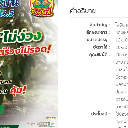
คำอธิบาย
ชื่อสามัญ :
ไพริดา
ลักษณะสาร :
ของเหล
ขนาดบรรจุ :
12x100
อัตราใช้ :
20-30 
คุณสมบัติ :
เป็นสา
ตาย กล
แมลง โ
Comple
พลังงา
อัมพาตแ
ตัวอ่อน
บางชนิ
ประโยชน์ :
ใช้ป้อง
ไรแดงก