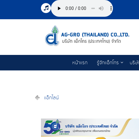
หน้าแรก
รู้จักแอ็กโกร
บริษ
แอ็กไลน์