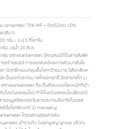
นบ (propineb) 70% WP + ซิงค์ (Zinc) 10%
ียดสีขาว
0 กรัม / 1x15 กิโลกรัม
กรัม ต่อน้ำ 20 ลิตร
รกลุ่ม dithiocarbamates มีคุณสมบัติเป็นสารสัมผัส
งการสร้างสปอร์ การงอกสปอร์และการพัฒนาเส้นใย
อรา มีฤทธิ์ครอบคลุมเชื้อโรคกว้างขวาง มีสังกะสีและ
ีส เป็นองค์ประกอบ กลไกออกฤทธิ์ มีหลายกลไก 1)
 dithiocarbamates คือ เป็นคีเลตของโลหะหนักที่เข้า
กับโปรตีนและเอนไซม์ ทำให้โปรตีนและเอนไซม์ผิดปกติ
นสารอนุมูลอิสระแย่งจับสารประกอบอินทรีย์ในเซลล์
ซลล์เชื้อโรคผิดปกติ 2) monoalkyl
ocarbamates โดยปลดปล่อยสารพิษ
ocyanates เข้าร่วมกับ Sulphydryl group บริเวณ