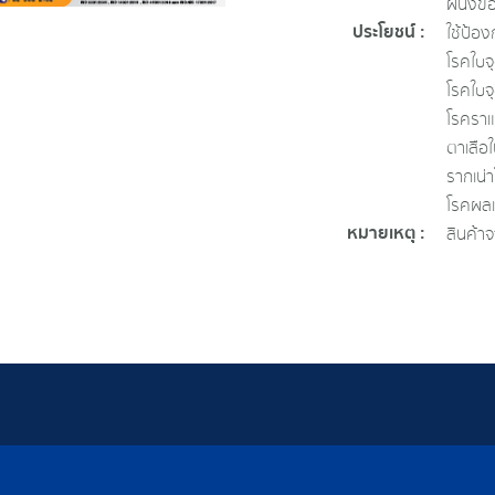
ผนังขอ
ประโยชน์ :
ใช้ป้อง
โรคใบจ
โรคใบจุ
โรคราแป
ตาเสือ
รากเน่
โรคผลเ
หมายเหตุ :
สินค้า