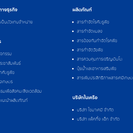
างธุรกิจ
ผลิตภัณฑ์
รเป็นตัวแทนจำหน่าย
สารกำจัดไรศัตรูพืช
สารกำจัดแมลง
สารป้องกันกำจัดโรคพืช
ร
สารกำจัดวัชพืช
กิจกรรม
สารควบคุมการเจริญเติบโต
ระชาสัมพันธ์
ปุ๋ยน้ำและอาหารเสริมพืช
ศัตรูพืช
สารเพิ่มประสิทธิภาพสารเคมีเกษต
งเกษตร
รมเพื่อสังคม/สิ่งแวดล้อม
บริษัทในเครือ
แนะนำผลิตภัณฑ์
บริษัท ไซมาเคมี จำกัด
บริษัท แพ็คกิ้ง แอ็ก จำกัด