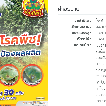
คำอธิบาย
ชื่อสามัญ :
โพรพิเ
ลักษณะสาร :
ผงละเอ
ขนาดบรรจุ :
18x100
อัตราใช้ :
30-50 
คุณสมบัติ :
เป็นสา
ยับยั้
ของเชื้
แมงกาน
dialkyl
รวมตัว
และเป็
ทำให้เ
dithi
Isothi