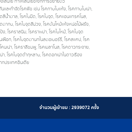
งเส้นใย ทำให้เส้นใยชะงักการขยายตัว
กันและกําจัดโรคพืช เช่น โรคกาบใบแห้ง, โรคกาบใบเน่า,
ุดสีน้ําตาล, โรคใบมีด, โรคใบจุด, โรคแอนแทรคโนส,
ดตากบ, โรคใบจุดสีม่วง, โรคต้นไหม้แห้งหน่อไม้ฝรั่ง,
้ง, โรคราสนิม, โรคราเvม่า, โรคใบไหม้, โรคใบจุด
ในเผือก, โรคใบจุดตานกในสตอเบอร์รี่, โรคสแคป, โรค
าโคนเน่า, โรคราสีชมพู, โรคเมลาโนส, โรคดาวกระจาย,
น่า, โรคใบจุดดํากุหลาบ, โรคดอกเน่าในดาวเรือง
จากประเทศอินเดีย
จำนวนผู้เข้าชม :
2939072
ครั้ง