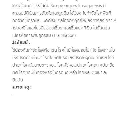
จากเชื้อแบคทีเรียในดิน Streptomyces kasugaensis มี
คุณสมบัติเป็นสารสัมผัสและดูดซึม ใช้ป้องกันกำจัดโรคพืชที่
เกิดจากเชื้อราและแบคทีเรีย กลไกออกฤทธิ์ยับยั้งการสังเคราะห์
กรดอะมิโนและโปรตีนของเชื้อราและเชื้อแบคทีเรีย ในขั้นตอน
แปลรหัสสารพันธุกรรม (Translation)
ประโยชน์ :
ใช้ป้องกันกำจัดโรคพืช เช่น โรคไหม้ โรคขอบใบแห้ง โรคกาบใบ
แห้ง โรคกาบใบเน่า โรคใบขีดโปร่งแสง โรคใบจุดแบคทีเรีย โรค
เน่าเละ โรคต้นตายขาวหอม โรคหัวหอมเน่าเละ โรคสะแคปมะเขือ
เทศ โรคขอบใบทองหรือใบกรอบกะหล่ำ โรคผลแตงเน่าเละ
เป็นต้น
หมายเหตุ :
-