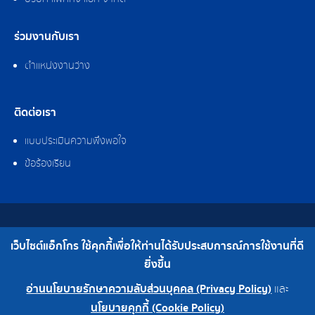
ร่วมงานกับเรา
ตำแหน่งงานว่าง
ติดต่อเรา
แบบประเมินความพึงพอใจ
ข้อร้องเรียน
สงวนลิขสิทธิ์ © 2562 บริษัท แอ็กโกร (ประเทศไทย) จำกัด
เว็บไซต์แอ็กโกร ใช้คุกกี้เพื่อให้ท่านได้รับประสบการณ์การใช้งานที่ดี
เบอร์โทร : 0-2308-2102 | โทรสาร : 0-2308-2487
ยิ่งขึ้น
อ่านนโยบายรักษาความลับส่วนบุคคล (Privacy Policy)
และ
0-2308-2102
โรงงาน 0-2324-0515-6
นโยบายคุกกี้ (Cookie Policy)