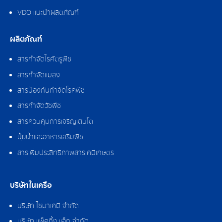
VDO แนะนำผลิตภัณฑ์
ผลิตภัณฑ์
สารกำจัดไรศัตรูพืช
สารกำจัดแมลง
สารป้องกันกำจัดโรคพืช
สารกำจัดวัชพืช
สารควบคุมการเจริญเติบโต
ปุ๋ยน้ำและอาหารเสริมพืช
สารเพิ่มประสิทธิภาพสารเคมีเกษตร
บริษัทในเครือ
บริษัท ไซมาเคมี จำกัด
บริษัท แพ็คกิ้ง แอ็ก จำกัด