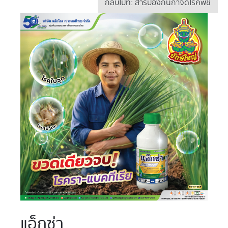
กลับไปที่: สารป้องกันกำจัดโรคพืช
แอ็กซ่า