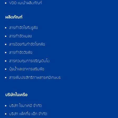
VDO แนะนำผลิตภัณฑ์
ผลิตภัณฑ์
สารกำจัดไรศัตรูพืช
สารกำจัดแมลง
สารป้องกันกำจัดโรคพืช
สารกำจัดวัชพืช
สารควบคุมการเจริญเติบโต
ปุ๋ยน้ำและอาหารเสริมพืช
สารเพิ่มประสิทธิภาพสารเคมีเกษตร
บริษัทในเครือ
บริษัท ไซมาเคมี จำกัด
บริษัท แพ็คกิ้ง แอ็ก จำกัด