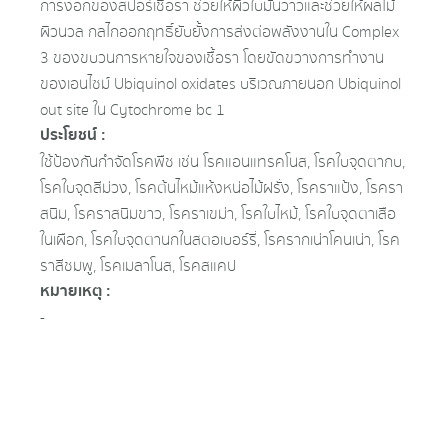
การงอกของสปอร์เชื้อรา ช่วยให้ผิวใบมันวาวและช่วยให้ผลไม้
ผิวนวล กลไกออกฤทธิ์ยับยั้งการส่งต่อพลังงานใน Complex
3 ของขบวนการหายใจของเชื้อรา โดยขัดขวางการทำงาน
ของเอนไซม์ Ubiquinol oxidates บริเวณภายนอก Ubiquinol
out site ใน Cytochrome bc 1
ประโยชน์ :
ใช้ป้องกันกําจัดโรคพืช เช่น โรคแอนแทรคโนส, โรคใบจุดตากบ,
โรคใบจุดสีม่วง, โรคต้นไหม้แห้งหน่อไม้ฝรั่ง, โรคราแป้ง, โรครา
สนิม, โรคราสนิมขาว, โรคราเขม่า, โรคใบไหม้, โรคใบจุดตาเสือ
ในเผือก, โรคใบจุดตานกในสตอเบอร์รี่, โรครากเน่าโคนเน่า, โรค
ราสีชมพู, โรคเมลาโนส, โรคสแคป
หมายเหตุ :
-