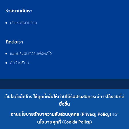
ร่วมงานกับเรา
ตำแหน่งงานว่าง
ติดต่อเรา
แบบประเมินความพึงพอใจ
ข้อร้องเรียน
สงวนลิขสิทธิ์ © 2562 บริษัท แอ็กโกร (ประเทศไทย) จำกัด
เว็บไซต์แอ็กโกร ใช้คุกกี้เพื่อให้ท่านได้รับประสบการณ์การใช้งานที่ดี
เบอร์โทร : 0-2308-2102 | โทรสาร : 0-2308-2487
ยิ่งขึ้น
อ่านนโยบายรักษาความลับส่วนบุคคล (Privacy Policy)
และ
0-2308-2102
โรงงาน 0-2324-0515-6
นโยบายคุกกี้ (Cookie Policy)