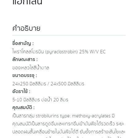
แอ็กไลน์
คำอธิบาย
ชื่อสามัญ :
ไพราโคลสโตรบิน (pyraclostrobin) 25% W/V EC
ลักษณะสาร :
ของเหลวใสสีน้ำตาล
ขนาดบรรจุ :
24x250 มิลลิลิตร / 24x500 มิลลิลิตร
อัตราใช้ :
5-10 มิลลิลิตร ต่อน้ำ 20 ลิตร
คุณสมบัติ :
เป็นสารกลุ่ม strobilurins type: methoxy-acrylates มี
คุณสมบัติเป็นสารดูดซึมและแทรกซึมเข้าต้นพืชได้รวดเร็ว ระยะ
ปลอดฝนสั้นเคลื่อนย้ายในต้นพืชได้ดี ยับยั้งการสร้างเส้นใยและ