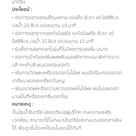
มากขึ้น
ประโยชน์ :
• เร่งการงอกของเมล็ดมะละกอ แช่เมล็ด อัตรา 40 มิลลิลิตร
ต่อน้ำ 20 ลิตร แช่ประมาณ 10 นาที
• เร่งการงอกรากของหัวมันฝรั่ง แช่หัวมันฝรั่ง อัตรา 40
มิลลิลิตร ต่อน้ํา 20 ลิตร แช่ประมาณ 10 นาที
• ยับยั้งการออกดอกในรุ่นที่ไม่ต้องการของส้ม มะนาว
• เร่งการเข้าหัวและเพิ่มผลผลิตของผักกาดหอม ผักกาดขาว
ปลี กะหล่ำปลี พ่นช่วงก่อนห่อหัว
• เพิ่มการติดผลและยึดช่อดอกในไม้ผล พ่นเมื่อเริ่มแทงช่อดอก
(ทุเรียน พ่นระยะเหยียดตีนหนู)
• เพิ่มขนาดผลหรือความยาวของผลในไม้ผล พ่นในระยะดอก
บานเต็มที่หรือระยะกลีบดอกโรย
หมายเหตุ :
เป็นปุ๋ยน้ำอินทรีย์ ปลอดภัยต่อผู้บริโภค เกษตรกรและสิ่ง
แวดล้อม, สามารถใช้ในเกษตรอินทรีย์และเกษตรปลอดสารพิษ
ได้, พืชดูดซึมไวและใช้ประโบยชน์ได้ทันที