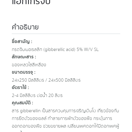
แอ็กโกรจิ๊บ
คำอธิบาย
ชื่อสามัญ :
กรดจิบเบอเรลลิก (gibberellic acid) 5% W/V SL
ลักษณะสาร :
ของเหลวใสสีเหลือง
ขนาดบรรจุ :
24x250 มิลลิลิตร / 24x500 มิลลิลิตร
อัตราใช้ :
2-4 มิลลิลิตร ต่อน้ำ 20 ลิตร
คุณสมบัติ :
สาร gibberellin เป็นสารควบคุมการเจริญเติบโต เกี่ยวข้องกับ
การยืดตัวของเซลล์ ทำลายการพักตัวของพืช กระตุ้นการ
ออกดอกของพืช ช่วยขยายผล เปลี่ยนเพศดอกให้มีดอกเพศผู้