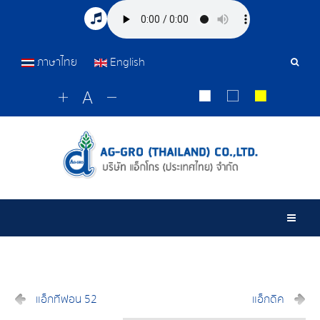
ภาษาไทย
English
เครื่อ
มือ
ค้นหา
Togg
แอ็กทีฟอน 52
แอ็กดิค