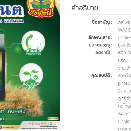
คำอธิบาย
ชื่อสามัญ :
กลูโฟซ
W/V S
ลักษณะสาร :
ของเหล
ขนาดบรรจุ :
6x4 ลิ
อัตราใช้ :
600-700
หรือ 1
งาน สำ
คุณสมบัติ :
สารกำจ
phosph
ซึมผ่า
ฤทธิ์จำ
กลไกออ
สังเคร
(Inhib
การหาย