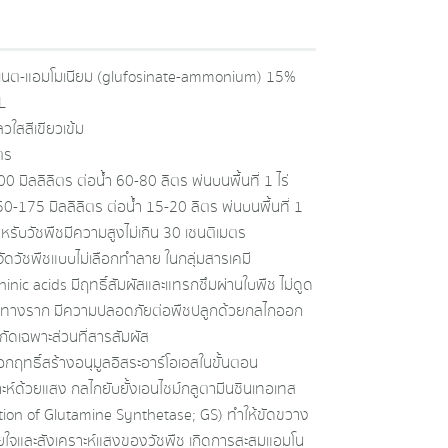
ิเนต-แอมโมเนียม (glufosinate-ammonium) 15%
L
วใสสีเขียวเข้ม
ตร
 มิลลิลิตร ต่อน้ำ 60-80 ลิตร พ่นบนพื้นที่ 1 ไร่
50-175 มิลลิลิตร ต่อน้ำ 15-20 ลิตร พ่นบนพื้นที่ 1
หรับวัชพืชมีความสูงไม่เกิน 30 เซนติเมตร
ัดวัชพืชแบบไม่เลือกทำลาย ในกลุ่มสารเคมี
inic acids มีฤทธิ์สัมผัสและแทรกซึมผ่านใบพืช ไม่ดูด
นทางราก มีความปลอดภัยต่อพืชปลูกด้วยกลไกออก
กัดเฉพาะส่วนที่สารสัมผัส
กฤทธิ์สร้างอนุมูลอิสระอาร์โอเอสในขั้นตอน
าะห์ด้วยแสง กลไกยับยั้งเอนไซม์กลูตามีนซินเทอเทส
ition of Glutamine Synthetase; GS) ทำให้ขัดขวาง
ใจและสังเคราะห์แสงของวัชพืช เกิดการสะสมแอมโน