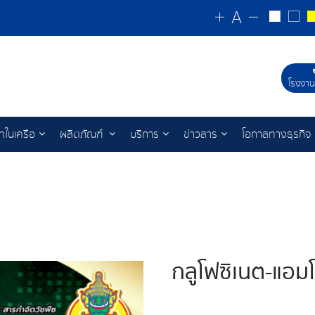
โรงงาน
ัทในเครือ
ผลิตภัณฑ์
บริการ
ข่าวสาร
โอกาสทางธุรกิจ
กลูโฟซิเนต-แอม