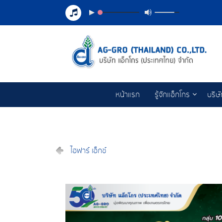
หน้าแรก
รู้จักแอ็กโกร
บริษ
ไฮฟาร์ เอ็กซ์