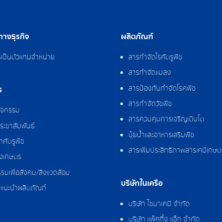
างธุรกิจ
ผลิตภัณฑ์
รเป็นตัวแทนจำหน่าย
สารกำจัดไรศัตรูพืช
สารกำจัดแมลง
สารป้องกันกำจัดโรคพืช
ร
สารกำจัดวัชพืช
กิจกรรม
สารควบคุมการเจริญเติบโต
ระชาสัมพันธ์
ปุ๋ยน้ำและอาหารเสริมพืช
ศัตรูพืช
สารเพิ่มประสิทธิภาพสารเคมีเกษต
งเกษตร
รมเพื่อสังคม/สิ่งแวดล้อม
บริษัทในเครือ
แนะนำผลิตภัณฑ์
บริษัท ไซมาเคมี จำกัด
บริษัท แพ็คกิ้ง แอ็ก จำกัด