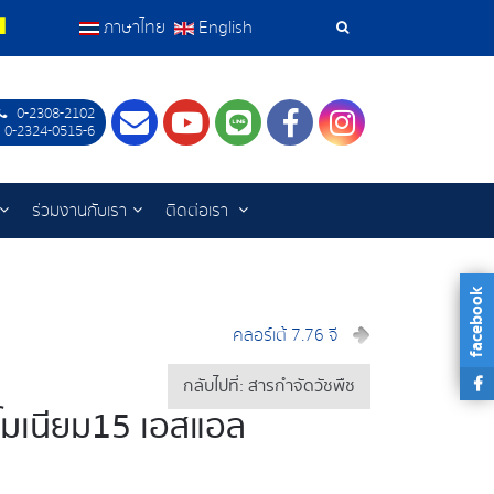
ภาษาไทย
English
เครื่อง
มือ
0-2308-2102
Contact
Youtube
LINE
Facebook
Instagram
 0-2324-0515-6
ค้นหา
ร่วมงานกับเรา
ติดต่อเรา
facebook
คลอร์เต้ 7.76 จี
กลับไปที่: สารกำจัดวัชพืช
โมเนียม15 เอสแอล