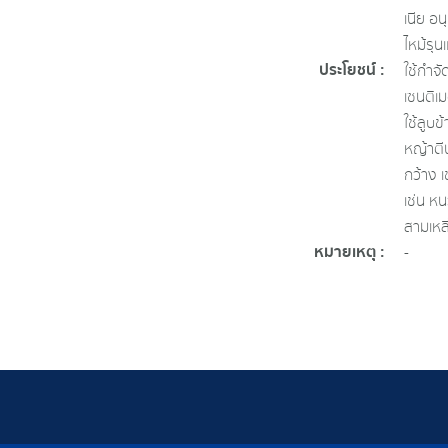
เนีย อน
ไหม้รุ
ประโยชน์ :
ใช้กำจ
เซนติเ
ใช้ลูบ
หญ้าตี
กว้าง เ
เช่น ห
สามเหลี
หมายเหตุ :
-