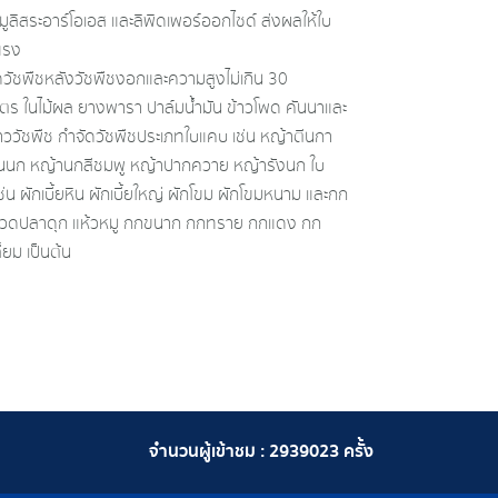
ุมูลิสระอาร์โอเอส และลิพิดเพอร์ออกไซด์ ส่งผลให้ใบ
นแรง
ัดวัชพืชหลังวัชพืชงอกและความสูงไม่เกิน 30
มตร ในไม้ผล ยางพารา ปาล์มน้ำมัน ข้าวโพด คันนาและ
ข้าววัชพืช กำจัดวัชพืชประเภทใบแคบ เช่น หญ้าตีนกา
นนก หญ้านกสีชมพู หญ้าปากควาย หญ้ารังนก ใบ
ช่น ผักเบี้ยหิน ผักเบี้ยใหญ่ ผักโขม ผักโขมหนาม และกก
นวดปลาดุก แห้วหมู กกขนาก กกทราย กกแดง กก
่ยม เป็นต้น
จำนวนผู้เข้าชม :
2939023
ครั้ง