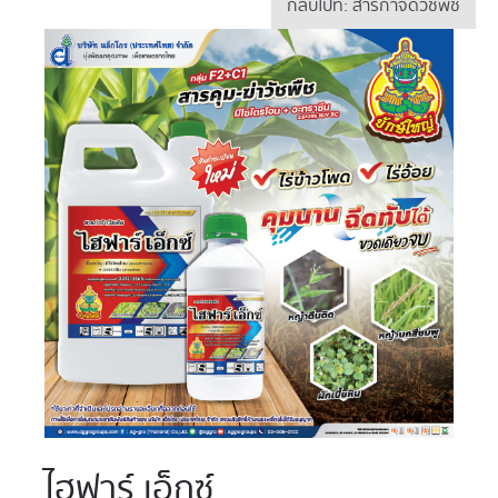
กลับไปที่: สารกำจัดวัชพืช
ไฮฟาร์ เอ็กซ์