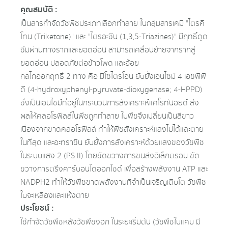
คุณสมบัติ :
เป็นสารกำจัดวัชพืชประเภทเลือกทำลาย ในกลุ่มสารเคมี "ไตรคี
โทน (Triketone)" และ "ไตรอะซีน (1,3,5-Triazines)" มีฤทธิ์ดูด
ซึมผ่านทางรากและยอดอ่อน สามารถเคลื่อนย้ายจากรากสู่
ยอดอ่อน ปลอดภัยต่อข้าวโพด และอ้อย
กลไกออกฤทธิ์ 2 ทาง คือ มีโซไตรโอน ยับยั้งเอนไซม์ 4 เอชพีพี
ดี (4-hydroxyphenyl-pyruvate-dioxygenase; 4-HPPD)
ซึ่งเป็นเอนไซม์ที่อยู่ในกระบวนการสังเคราะห์แคโรทีนอยด์ ส่ง
ผลให้คลอโรฟิลล์ในพืชถูกทำลาย ใบพืชจึงเปลี่ยนเป็นสีขาว
เนื่องจากขาดคลอโรฟิลล์ ทำให้พืชสังเคราะห์แสงไม่ได้และตาย
ในที่สุด และอะทราซีน ยับยั้งการสังเคราะห์ด้วยแสงของวัชพืช
ในระบบแสง 2 (PS II) โดยขัดขวางการขนส่งอิเล็กตรอน ขัด
ขวางการตรึงคาร์บอนไดออกไซด์ เพื่อสร้างพลังงาน ATP และ
NADPH2 ทำให้วัชพืชขาดพลังงานที่จำเป็นเจริญเติบโต วัชพืช
ใบจะเหลืองและแห้งตาย
ประโยชน์ :
ใช้กำจัดวัชพืชหลังวัชพืชงอก ในระยะเริ่มต้น (วัชพืชใบแคบ มี