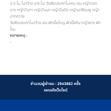
2-3 ใบ, ใบกว้าง 4-6 ใบ) วัชพืชประเภทใบแคบ เช่น หญ้าดอก
ขาว หญ้าตีนกา หญ้าตีนนก หญ้าตีนติด หญ้านกสีชมพู หญ้า
ปากควาย
วัชพืชประเภทใบกว้าง เช่น ผักเบี้ยใหญ่ ผักเบี้ยหิน หญ้ายาง ผัก
โขม
หมายเหตุ :
-
จำนวนผู้เข้าชม :
2943882
ครั้ง
แผนผังเว็บไซต์