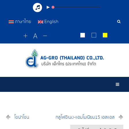
ภาษาไทย
English
เครื่อ
มือ
ค้นหา
Togg
โซน่าโซน
กลูโฟซิเนต-แอมโมเนียม15 เอสแอล