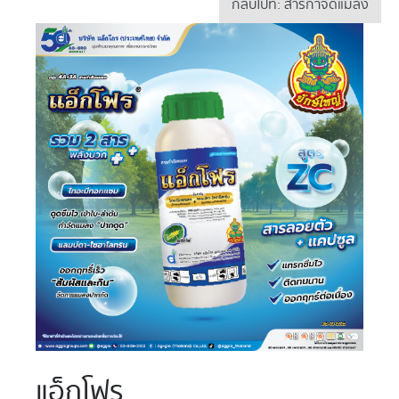
กลับไปที่: สารกำจัดแมลง
แอ็กโฟร