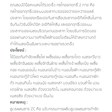
คุณสมบัติน็อคแมลงได้รวดเร็ว กลไกออกฤทธิ์ 2 ทาง คือ
กลไกออกฤทธิ์ต่อระบบประสาทตรงช่องว่างระหว่างเซลล์
ประสาท โดยแย่งหรือแข่งกับสารสื่อประสาทอะซีทิลโคลีนในการ
จับกับตัวรับนิโคตินิค อะซีทิลโคลีน และออกฤทธิ์ต่อระบบ
ประสาทของแมลงบริเวณแกนประสาท โดยปรับการปิดของ
ช่องผ่านความต่างศักย์ไฟฟ้าของโซเดียมให้ช้าลงกว่าปกติ
ทำให้แมลงเป็นอัมพาตและตายอย่างรวดเร็ว
ประโยชน์ :
ใช้ป้องกันกำจัดเพลี้ยไฟ เพลี้ยอ่อน เพลี้ยกระโดด แมลงหวี่ขาว
เพลี้ยจักจั่นฝอย เพลี้ยจักจั่นฝ้าย เพลี้ยไก่แจ้ เพลี้ยแป้ง เพลี้ย
หอย หนอนชอนใบ หนอนห่อใบข้าว หนอนใยผัก หนอนกระทู้ผัก
หนอนกระทู้ข้าวโพด หนอนกระทู้หอม หนอนคืบ หนอนเจาะฝัก
ถั่ว หนอนกินใบ หนอนบุ้ง แมลงหล่า มวนเขียว มวนลําไย มวน
แดงฝ้าย แมลงสิง ด้วงงวงกัดใบ แมลงค่อมทอง ด้วงเต่าแตง
แมลงสิง ด้วงเต่าแตง เป็นต้น
หมายเหตุ :
สูตรผสมสาร ZC คือ นวัตกรรมการผลิตสูตรผสมสารกำจัด