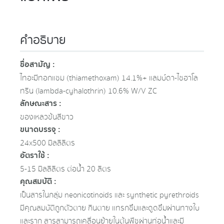
คำอธิบาย
ชื่อสามัญ :
ไทอะมีทอกแซม (thiamethoxam) 14.1%+ แลมบ์ดา-ไซฮาโล
ทริน (lambda-cyhalothrin) 10.6% W/V ZC
ลักษณะสาร :
ของเหลวข้นสีขาว
ขนาดบรรจุ :
24x500 มิลลิลิตร
อัตราใช้ :
5-15 มิลลิลิตร ต่อน้ำ 20 ลิตร
คุณสมบัติ :
เป็นสารในกลุ่ม neonicotinoids และ synthetic pyrethroids
มีคุณสมบัติถูกตัวตาย กินตาย แทรกซึมและดูดซึมผ่านทางใบ
และราก สารสามารถเคลื่อนย้ายในต้นพืชผ่านท่อน้ำและมี