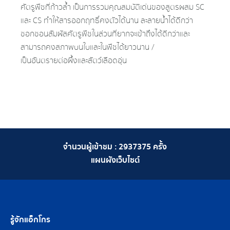
ศัตรูพืชที่ก้าวล้ำ เป็นการรวมคุณสมบัติเด่นของสูตรผสม SC
และ CS ทำให้สารออกฤทธิ์คงตัวได้นาน ละลายน้ำได้ดีกว่า
ซอกซอนสัมผัสศัตรูพืชในส่วนที่ยากจะเข้าถึงได้ดีกว่าและ
สามารถคงสภาพบนใบและในพืชได้ยาวนาน /
เป็นอันตรายต่อผึ้งและสัตว์เลือดอุ่น
จำนวนผู้เข้าชม :
2937375
ครั้ง
แผนผังเว็บไซต์
รู้จักแอ็กโกร