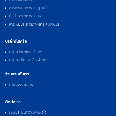
สารกำจัดวัชพืช
สารควบคุมการเจริญเติบโต
ปุ๋ยน้ำและอาหารเสริมพืช
สารเพิ่มประสิทธิภาพสารเคมีเกษตร
บริษัทในเครือ
บริษัท ไซมาเคมี จำกัด
บริษัท แพ็คกิ้ง แอ็ก จำกัด
ร่วมงานกับเรา
ตำแหน่งงานว่าง
ติดต่อเรา
แบบประเมินความพึงพอใจ