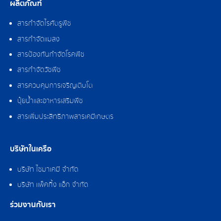
ผลิตภัณฑ์
สารกำจัดไรศัตรูพืช
สารกำจัดแมลง
สารป้องกันกำจัดโรคพืช
สารกำจัดวัชพืช
สารควบคุมการเจริญเติบโต
ปุ๋ยน้ำและอาหารเสริมพืช
สารเพิ่มประสิทธิภาพสารเคมีเกษตร
บริษัทในเครือ
บริษัท ไซมาเคมี จำกัด
บริษัท แพ็คกิ้ง แอ็ก จำกัด
ร่วมงานกับเรา