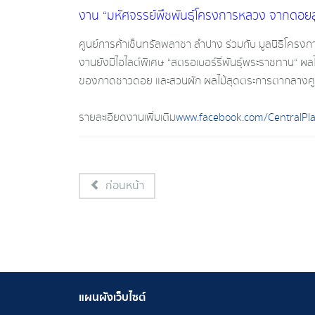
งาน “มหัศจรรย์พืชพันธุ์โครงการหลวง จากดอยสู่เ
ศูนย์การค้าเซ็นทรัลพลาซา ลำปาง ร่วมกับ มูลนิธิโครง
งานยังมีไฮไลต์พิเศษ “สตรอเบอร์รี่พันธุ์พระราชทา
ของกาดชาวดอย และสวนผัก ผลไม้สุดตระการตากลางศู
รายละเอียดงานเพิ่มเติม
www.facebook.com/CentralP
ก่อนหน้า
แผนผังเว็บไซต์