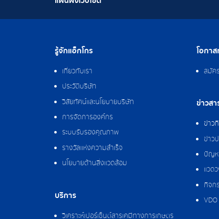
แผนผังเว็บไซต์
รู้จักแอ็กโกร
โอกาสท
เกี่ยวกับเรา
สมัค
ประวัติบริษัท
วิสัยทัศน์และนโยบายบริษัท
ข่าวสา
การจัดการองค์กร
ข่าว
ระบบรับรองคุณภาพ
ข่าวป
รางวัลแห่งความสำเร็จ
ปัญหา
นโยบายด้านสิ่งแวดล้อม
แวดว
กิจกร
บริการ
VDO 
วิเคราะห์เปอร์เซ็นต์สารเคมีทางการเกษตร