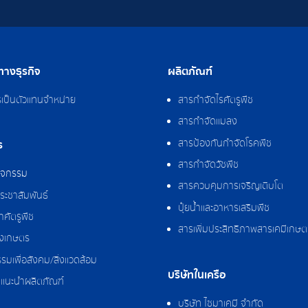
างธุรกิจ
ผลิตภัณฑ์
รเป็นตัวแทนจำหน่าย
สารกำจัดไรศัตรูพืช
สารกำจัดแมลง
สารป้องกันกำจัดโรคพืช
ร
สารกำจัดวัชพืช
กิจกรรม
สารควบคุมการเจริญเติบโต
ระชาสัมพันธ์
ปุ๋ยน้ำและอาหารเสริมพืช
ศัตรูพืช
สารเพิ่มประสิทธิภาพสารเคมีเกษต
งเกษตร
รมเพื่อสังคม/สิ่งแวดล้อม
บริษัทในเครือ
แนะนำผลิตภัณฑ์
บริษัท ไซมาเคมี จำกัด