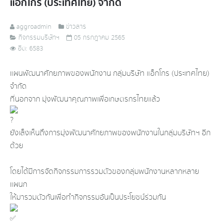
แอ็กโกร (ประเทศไทย) จำกัด
aggroadmin
ข่าวสาร
กิจกรรมบริษัทฯ
05 กรกฎาคม 2565
ฮิต: 6583
แผนพัฒนาศักยภาพของพนักงาน กลุ่มบริษัท แอ็กโกร (ประเทศไทย)
จำกัด
ที่นอกจาก มุ่งพัฒนาคุณภาพเพื่อเกษตรกรไทยแล้ว
ยังเล็งเห็นถึงการมุ่งพัฒนาศักยภาพของพนักงานในกลุ่มบริษัทฯ อีก
ด้วย
โดยได้มีการจัดกิจกรรมการรวมตัวของกลุ่มพนักงานหลากหลาย
แผนก
ให้มารวมตัวกันเพื่อทำกิจกรรมอันเป็นประโยชน์ร่วมกัน