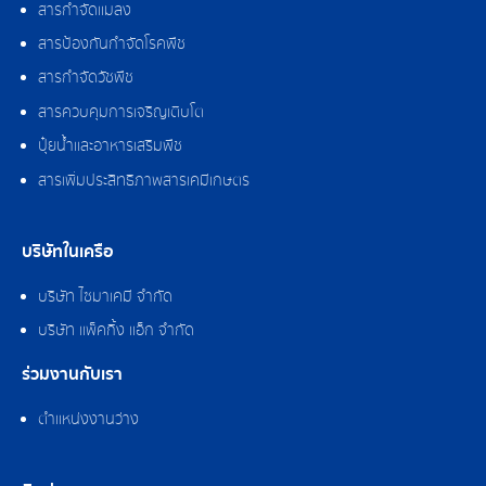
สารกำจัดแมลง
สารป้องกันกำจัดโรคพืช
สารกำจัดวัชพืช
สารควบคุมการเจริญเติบโต
ปุ๋ยน้ำและอาหารเสริมพืช
สารเพิ่มประสิทธิภาพสารเคมีเกษตร
บริษัทในเครือ
บริษัท ไซมาเคมี จำกัด
บริษัท แพ็คกิ้ง แอ็ก จำกัด
ร่วมงานกับเรา
ตำแหน่งงานว่าง