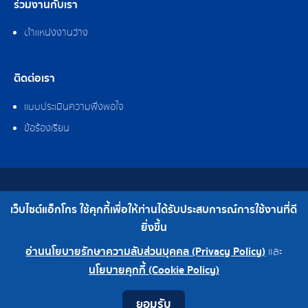
ร่วมงานกับเรา
ตำแหน่งงานว่าง
ติดต่อเรา
แบบประเมินความพึงพอใจ
ข้อร้องเรียน
สงวนลิขสิทธิ์ © 2562 บริษัท แอ็กโกร (ประเทศไทย) จำกัด
เว็บไซต์แอ็กโกร ใช้คุกกี้เพื่อให้ท่านได้รับประสบการณ์การใช้งานที่ดี
เบอร์โทร : 0-2308-2102 | โทรสาร : 0-2308-2487
ยิ่งขึ้น
อ่านนโยบายรักษาความลับส่วนบุคคล (Privacy Policy)
และ
0-2308-2102
โรงงาน 0-2324-0515-6
นโยบายคุกกี้ (Cookie Policy)
Contact
Youtube
LINE
Facebook
Instagram
ยอมรับ