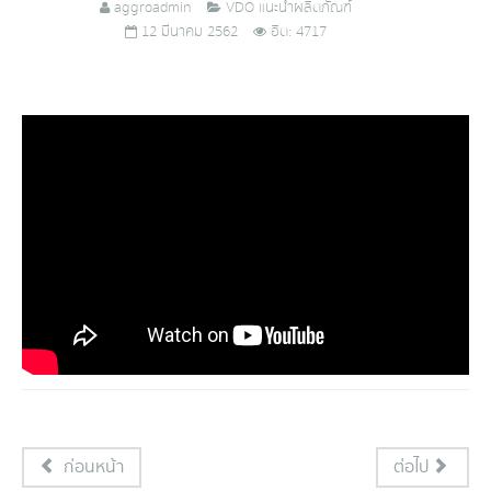
aggroadmin
VDO แนะนำผลิตภัณฑ์
12 มีนาคม 2562
ฮิต: 4717
ก่อนหน้า
ต่อไป