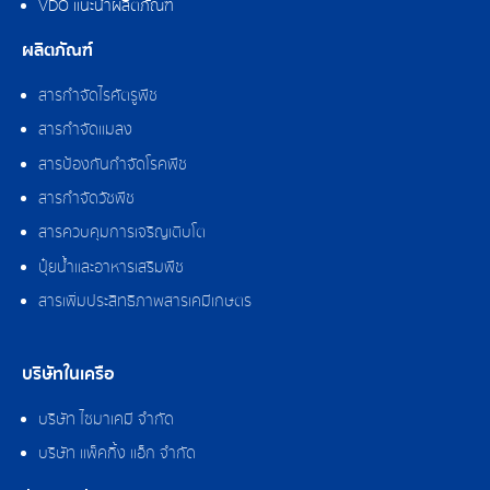
VDO แนะนำผลิตภัณฑ์
ผลิตภัณฑ์
สารกำจัดไรศัตรูพืช
สารกำจัดแมลง
สารป้องกันกำจัดโรคพืช
สารกำจัดวัชพืช
สารควบคุมการเจริญเติบโต
ปุ๋ยน้ำและอาหารเสริมพืช
สารเพิ่มประสิทธิภาพสารเคมีเกษตร
บริษัทในเครือ
บริษัท ไซมาเคมี จำกัด
บริษัท แพ็คกิ้ง แอ็ก จำกัด