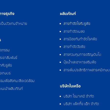
างธุรกิจ
ผลิตภัณฑ์
รเป็นตัวแทนจำหน่าย
สารกำจัดไรศัตรูพืช
สารกำจัดแมลง
สารป้องกันกำจัดโรคพืช
ร
สารกำจัดวัชพืช
กิจกรรม
สารควบคุมการเจริญเติบโต
ระชาสัมพันธ์
ปุ๋ยน้ำและอาหารเสริมพืช
ศัตรูพืช
สารเพิ่มประสิทธิภาพสารเคมีเกษต
งเกษตร
รมเพื่อสังคม/สิ่งแวดล้อม
บริษัทในเครือ
แนะนำผลิตภัณฑ์
บริษัท ไซมาเคมี จำกัด
บริษัท แพ็คกิ้ง แอ็ก จำกัด