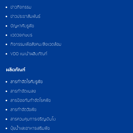
ข่าวกิจกรรม
ข่าวประชาสัมพันธ์
ปัญหาศัตรูพืช
แวดวงเกษตร
กิจกรรมเพื่อสังคม/สิ่งแวดล้อม
VDO แนะนำผลิตภัณฑ์
ผลิตภัณฑ์
สารกำจัดไรศัตรูพืช
สารกำจัดแมลง
สารป้องกันกำจัดโรคพืช
สารกำจัดวัชพืช
สารควบคุมการเจริญเติบโต
ปุ๋ยน้ำและอาหารเสริมพืช