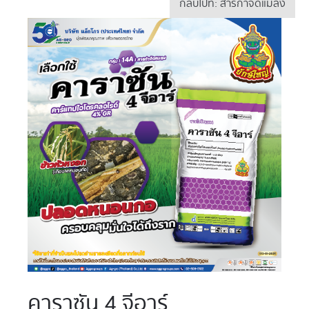
กลับไปที่: สารกำจัดแมลง
คาราซัน 4 จีอาร์