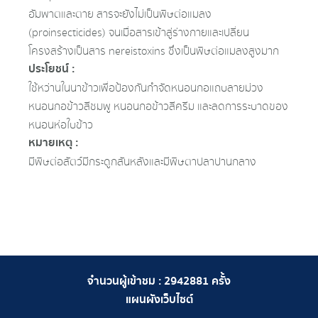
อัมพาตและตาย สารจะยังไม่เป็นพิษต่อแมลง
(proinsecticides) จนเมื่อสารเข้าสู่ร่างกายและเปลี่ยน
โครงสร้างเป็นสาร nereistoxins ซึ่งเป็นพิษต่อแมลงสูงมาก
ประโยชน์ :
ใช้หว่านในนาข้าวเพื่อป้องกันกําจัดหนอนกอแถบลายม่วง
หนอนกอข้าวสีชมพู หนอนกอข้าวสีครีม และลดการระบาดของ
หนอนห่อใบข้าว
หมายเหตุ :
มีพิษต่อสัตว์มีกระดูกสันหลังและมีพิษตาปลาปานกลาง
จำนวนผู้เข้าชม :
2942881
ครั้ง
แผนผังเว็บไซต์