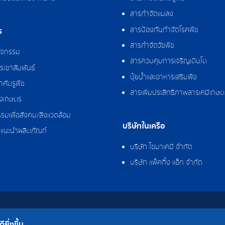
สารกำจัดแมลง
สารป้องกันกำจัดโรคพืช
ร
สารกำจัดวัชพืช
กิจกรรม
สารควบคุมการเจริญเติบโต
ระชาสัมพันธ์
ปุ๋ยน้ำและอาหารเสริมพืช
ศัตรูพืช
สารเพิ่มประสิทธิภาพสารเคมีเกษต
งเกษตร
รมเพื่อสังคม/สิ่งแวดล้อม
บริษัทในเครือ
แนะนำผลิตภัณฑ์
บริษัท ไซมาเคมี จำกัด
บริษัท แพ็คกิ้ง แอ็ก จำกัด
 จำกัด
ยิ่งขึ้น