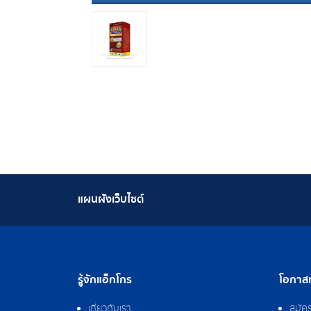
แผนผังเว็บไซต์
รู้จักแอ็กโกร
โอกาสท
เกี่ยวกับเรา
สมัค