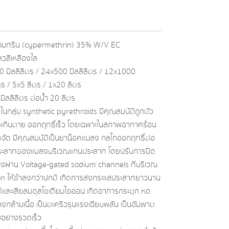
์เมทริน (cypermethrin) 35% W/V EC
วสีเหลืองใส
 มิลลิลิตร / 24x500 มิลลิลิตร / 12x1000
ิตร / 5x5 ลิตร / 1x20 ลิตร
มิลลิลิตร ต่อน้ำ 20 ลิตร
รในกลุ่ม synthetic pyrethroids มีคุณสมบัติถูกตัว
ะกินตาย ออกฤทธิ์เร็ว โดยเฉพาะในสภาพอากาศร้อน
จัด มีคุณสมบัติเป็นยาน็อคแมลง กลไกออกฤทธิ์ต่อ
ระสาทของแมลงบริเวณแกนประสาท โดยปรับการปิด
งผ่าน Voltage-gated sodium channels ที่บริเวณ
on ให้ช้าลงกว่าปกติ เกิดการส่งกระแสประสาทยาวนาน
ิและเสียสมดุลโซเดียมไอออน เกิดอาการกระตุก หด
องกล้ามเนื้อ เป็นตะคริวรุนแรงเฉียบพลัน เป็นอัมพาต
อย่างรวดเร็ว