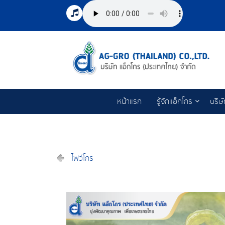
หน้าแรก
รู้จักแอ็กโกร
บริษ
ไฟว์โกร