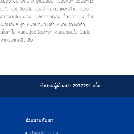
ัดแมลง เช่น เพลี้ยไฟ, เพลี้ยอ่อน, แมลงหล่า, มวนดําถั่ว,
่ยวถั่ว, มวนเขียวส้ม, มวนลําไย, มวนแดงฝ้าย, แมลง
้วงงวงกัดใบมะม่วง, แมลงค่อมทอง, ด้วงเต่าแตง, ด้วง
 หนอนคืบละหุ่ง, หนอนคืบกะหล่ำ, หนอนเจาะฝักถั่ว,
นใบลําไย, หนอนบุ้งชนิดต่างๆ, หนอนชอนใบ เป็นต้น
ิบจากประเทศอินเดีย
จำนวนผู้เข้าชม :
2937291
ครั้ง
ร่วมงานกับเรา
ตำแหน่งงานว่าง