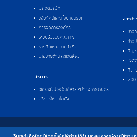
ประวัติบริษัท
วิสัยทัศน์และนโยบายบริษัท
ข่าวสา
การจัดการองค์กร
ข่าว
ระบบรับรองคุณภาพ
ข่าวป
รางวัลแห่งความสำเร็จ
ปัญหา
นโยบายด้านสิ่งแวดล้อม
แวดว
กิจกร
บริการ
VDO 
วิเคราะห์เปอร์เซ็นต์สารเคมีทางการเกษตร
บริการให้เช่าโกดัง
สงวนลิขสิทธิ์ © 2562 บริษัท แอ็กโกร (ประเทศไทย)
เว็บไซต์แอ็กโกร ใช้คุกกี้เพื่อให้ท่านได้รับประสบการณ์การใช้งานที่ดี