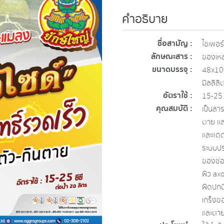
คำอธิบาย
ชื่อสามัญ :
ไซเพอร
ลักษณะสาร :
ของเหล
ขนาดบรรจุ :
48x100
มิลลิล
อัตราใช้ :
15-25 
คุณสมบัติ :
เป็นสา
ตาย แล
และแดด
ระบบป
ของช่อ
ผิว ax
ผิดปกต
เกร็งข
และตาย