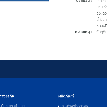
ประโยชน์ :
ใช้กําจ
มวนเที
สิง, ด
น้ำมัน,
หนอนกิ
หมายเหตุ :
วัตถุด
างธุรกิจ
ผลิตภัณฑ์
รเป็นตัวแทนจำหน่าย
สารกำจัดไรศัตรูพืช