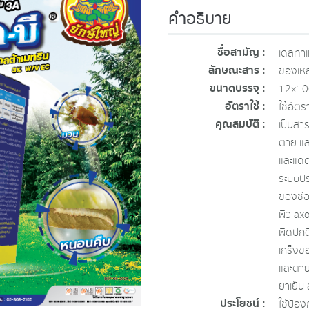
คำอธิบาย
ชื่อสามัญ :
เดลทาเ
ลักษณะสาร :
ของเหล
ขนาดบรรจุ :
12x100
อัตราใช้ :
ใช้อัตร
คุณสมบัติ :
เป็นสา
ตาย แล
และแดด
ระบบป
ของช่อ
ผิว ax
ผิดปกต
เกร็งข
และตาย
ยาเย็น
ประโยชน์ :
ใช้ป้อง