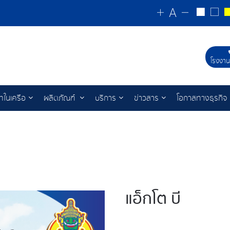
โรงงาน
ัทในเครือ
ผลิตภัณฑ์
บริการ
ข่าวสาร
โอกาสทางธุรกิจ
แอ็กโต บี