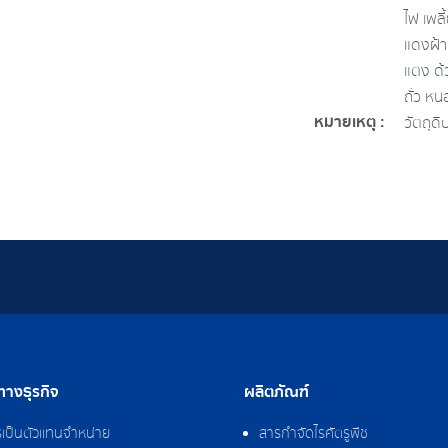
ไฟ เพล
แดงฝ้า
แตง ด้
ถั่ว ห
หมายเหตุ :
วัตถุด
างธุรกิจ
ผลิตภัณฑ์
รเป็นตัวแทนจำหน่าย
สารกำจัดไรศัตรูพืช