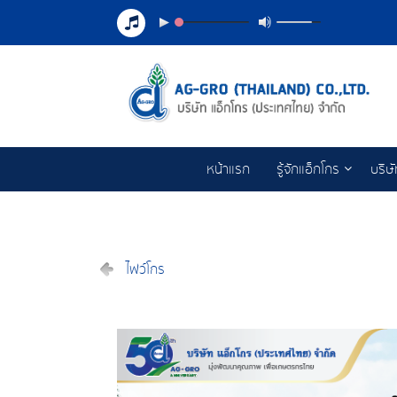
หน้าแรก
รู้จักแอ็กโกร
บริษ
ไฟว์โกร