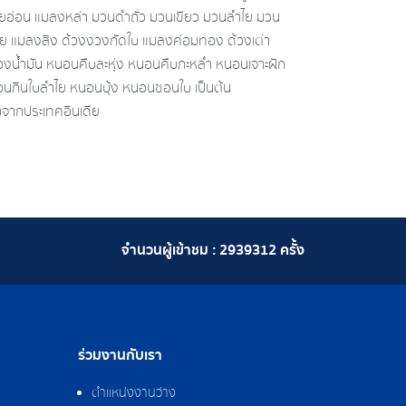
ี้ยอ่อน แมลงหล่า มวนดําถั่ว มวนเขียว มวนลําไย มวน
ย แมลงสิง ด้วงงวงกัดใบ แมลงค่อมทอง ด้วงเต่า
วงน้ำมัน หนอนคืบละหุ่ง หนอนคืบกะหล่ำ หนอนเจาะฝัก
นอนกินใบลําไย หนอนบุ้ง หนอนชอนใบ เป็นต้น
ิบจากประเทศอินเดีย
จำนวนผู้เข้าชม :
2939312
ครั้ง
ร่วมงานกับเรา
ตำแหน่งงานว่าง