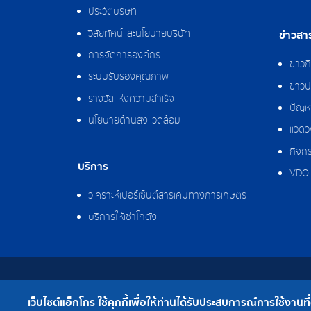
ประวัติบริษัท
วิสัยทัศน์และนโยบายบริษัท
ข่าวสา
การจัดการองค์กร
ข่าว
ระบบรับรองคุณภาพ
ข่าวป
รางวัลแห่งความสำเร็จ
ปัญหา
นโยบายด้านสิ่งแวดล้อม
แวดว
กิจกร
บริการ
VDO 
วิเคราะห์เปอร์เซ็นต์สารเคมีทางการเกษตร
บริการให้เช่าโกดัง
สงวนลิขสิทธิ์ © 2562 บริษัท แอ็กโกร (ประเทศไทย)
เว็บไซต์แอ็กโกร ใช้คุกกี้เพื่อให้ท่านได้รับประสบการณ์การใช้งานที่ดี