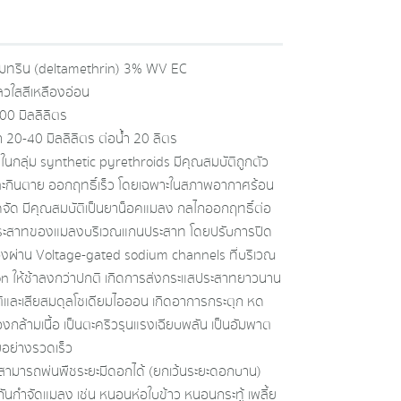
มทริน (deltamethrin) 3% WV EC
วใสสีเหลืองอ่อน
0 มิลลิลิตร
า 20-40 มิลลิลิตร ต่อน้ำ 20 ลิตร
รในกลุ่ม synthetic pyrethroids มีคุณสมบัติถูกตัว
ะกินตาย ออกฤทธิ์เร็ว โดยเฉพาะในสภาพอากาศร้อน
จัด มีคุณสมบัติเป็นยาน็อคแมลง กลไกออกฤทธิ์ต่อ
ระสาทของแมลงบริเวณแกนประสาท โดยปรับการปิด
งผ่าน Voltage-gated sodium channels ที่บริเวณ
on ให้ช้าลงกว่าปกติ เกิดการส่งกระแสประสาทยาวนาน
ิและเสียสมดุลโซเดียมไอออน เกิดอาการกระตุก หด
องกล้ามเนื้อ เป็นตะคริวรุนแรงเฉียบพลัน เป็นอัมพาต
อย่างรวดเร็ว
 สามารถพ่นพืชระยะมีดอกได้ (ยกเว้นระยะดอกบาน)
กันกําจัดแมลง เช่น หนอนห่อใบข้าว หนอนกระทู้ เพลี้ย