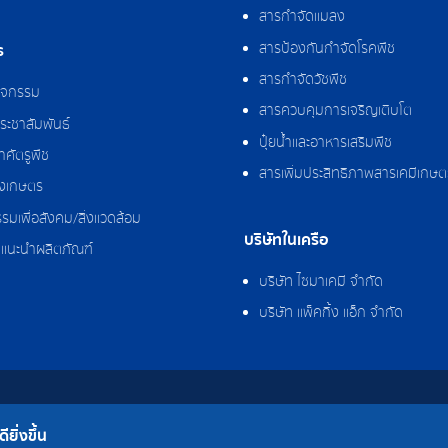
สารกำจัดแมลง
สารป้องกันกำจัดโรคพืช
ร
สารกำจัดวัชพืช
กิจกรรม
สารควบคุมการเจริญเติบโต
ระชาสัมพันธ์
ปุ๋ยน้ำและอาหารเสริมพืช
ศัตรูพืช
สารเพิ่มประสิทธิภาพสารเคมีเกษต
งเกษตร
รมเพื่อสังคม/สิ่งแวดล้อม
บริษัทในเครือ
แนะนำผลิตภัณฑ์
บริษัท ไซมาเคมี จำกัด
บริษัท แพ็คกิ้ง แอ็ก จำกัด
 จำกัด
ยิ่งขึ้น
โรงงาน