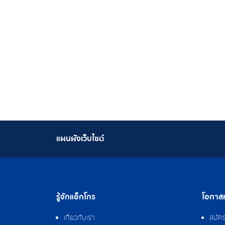
แผนผังเว็บไซต์
รู้จักแอ็กโกร
โอกาสท
เกี่ยวกับเรา
สมัค