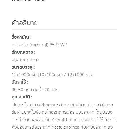
คำอธิบาย
ชื่อสามัญ :
คาร์บาริล (carbaryl) 85 % WP
ลักษณะสาร :
ผงละเอียดสีขาว
ขนาดบรรจุ :
12x1000กรัม (10x100กรัม) / 12x1000 กรัม
อัตราใช้ :
30-50 กรัม ต่อน้ำ 20 ลิตร
คุณสมบัติ :
เป็นสารในกลุ่ม carbamates มีคุณสมบัติถูกตัวตาย กินตาย
ซึมผ่านปากใบพืช กลไกออกฤทธิ์ต่อระบบประสาท โดยยับยั้ง
การทำงานของเอนไซม์ Acetylcholinesterases ทำให้เกิดการ
คั่งของสารสื่อประสาท Acetylcholines ที่ปลายประสาท ส่ง