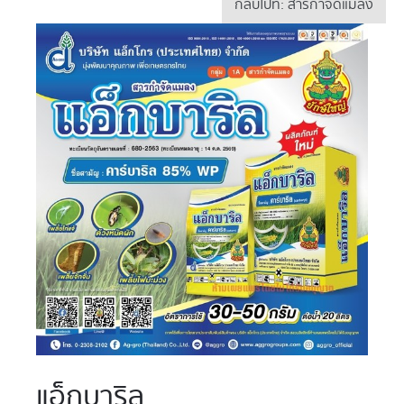
กลับไปที่: สารกำจัดแมลง
แอ็กบาริล