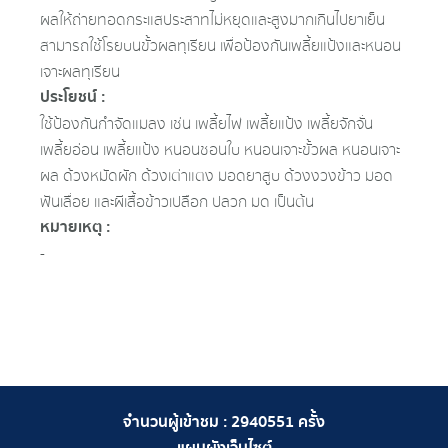
ผลให้ถ่ายทอดกระแสประสาทไม่หยุดและสูงมากเกินไปยาเย็น
สามารถใช้โรยบนขั้วผลทุเรียน เพื่อป้องกันเพลี้ยแป้งและหนอน
เจาะผลทุเรียน
ประโยชน์ :
ใช้ป้องกันกำจัดแมลง เช่น เพลี้ยไฟ เพลี้ยแป้ง เพลี้ยจักจั่น
เพลี้ยอ่อน เพลี้ยแป้ง หนอนชอนใบ หนอนเจาะขั้วผล หนอนเจาะ
ผล ด้วงหมัดผัก ด้วงเต่าแตง มอดยาสูบ ด้วงงวงข้าว มอด
ฟันเลื่อย และผีเสื้อข้าวเปลือก ปลวก มด เป็นต้น
หมายเหตุ :
-
จำนวนผู้เข้าชม :
2940551
ครั้ง