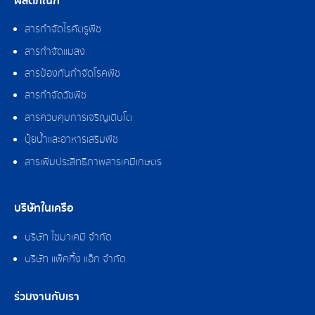
ผลิตภัณฑ์
สารกำจัดไรศัตรูพืช
สารกำจัดแมลง
สารป้องกันกำจัดโรคพืช
สารกำจัดวัชพืช
สารควบคุมการเจริญเติบโต
ปุ๋ยน้ำและอาหารเสริมพืช
สารเพิ่มประสิทธิภาพสารเคมีเกษตร
บริษัทในเครือ
บริษัท ไซมาเคมี จำกัด
บริษัท แพ็คกิ้ง แอ็ก จำกัด
ร่วมงานกับเรา