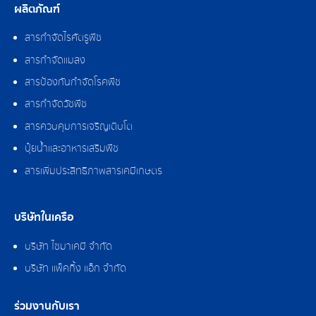
ผลิตภัณฑ์
สารกำจัดไรศัตรูพืช
สารกำจัดแมลง
สารป้องกันกำจัดโรคพืช
สารกำจัดวัชพืช
สารควบคุมการเจริญเติบโต
ปุ๋ยน้ำและอาหารเสริมพืช
สารเพิ่มประสิทธิภาพสารเคมีเกษตร
บริษัทในเครือ
บริษัท ไซมาเคมี จำกัด
บริษัท แพ็คกิ้ง แอ็ก จำกัด
ร่วมงานกับเรา