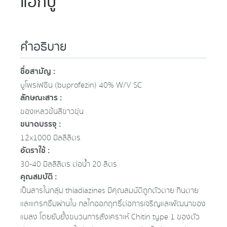
แอ็กบู
คำอธิบาย
ชื่อสามัญ :
บูโพรเฟซิน (buprofezin) 40% W/V SC
ลักษณะสาร :
ของเหลวข้นสีขาวขุ่น
ขนาดบรรจุ :
12x1000 มิลลิลิตร
อัตราใช้ :
30-40 มิลลิลิตร ต่อน้ำ 20 ลิตร
คุณสมบัติ :
เป็นสารในกลุ่ม thiadiazines มีคุณสมบัติถูกตัวตาย กินตาย
และแทรกซึมผ่านใบ กลไกออกฤทธิ์ต่อการเจริญและพัฒนาของ
แมลง โดยยับยั้งขบวนการสังเคราะห์ Chitin type 1 ของตัว