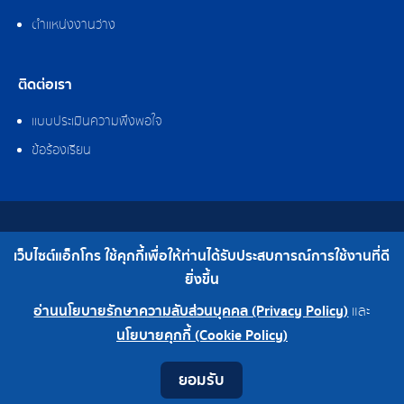
ตำแหน่งงานว่าง
ติดต่อเรา
แบบประเมินความพึงพอใจ
ข้อร้องเรียน
สงวนลิขสิทธิ์ © 2562 บริษัท แอ็กโกร (ประเทศไทย) จำกัด
เว็บไซต์แอ็กโกร ใช้คุกกี้เพื่อให้ท่านได้รับประสบการณ์การใช้งานที่ดี
เบอร์โทร : 0-2308-2102 | โทรสาร : 0-2308-2487
ยิ่งขึ้น
อ่านนโยบายรักษาความลับส่วนบุคคล (Privacy Policy)
และ
0-2308-2102
โรงงาน 0-2324-0515-6
นโยบายคุกกี้ (Cookie Policy)
Contact
Youtube
LINE
Facebook
Instagram
ยอมรับ