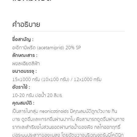
คำอธิบาย
ชื่อสามัญ :
อะซีทามิพริด (acetamiprid) 20% SP
ลักษณะสาร :
ผงละเอียดสีฟ้า
ขนาดบรรจุ :
15x1000 กรัม (10x100 กรัม) / 12x1000 กรัม
อัตราใช้ :
10-20 กรัม ต่อน้ำ 20 ลิตร
คุณสมบัติ :
เป็นสารในกลุ่ม neonicotinoids มีคุณสมบัติถูกตัวตาย กิน
ตาย ดูดซึมและแทรกซึมผ่านปากใบ พืชสามารถดูดซึมผ่านทาง
รากและลำเรียงไปส่วนยอดผ่านท่อน้ำของพืช กลไกออกฤทธิ์
ต่อระบบประสาทของแมลง โดยขัดขวางบริเวณจุดรับนิโคตินิก