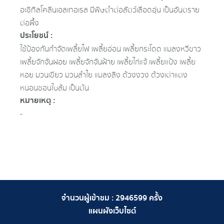
อะซิทิลโคลีนเอสเทอเรส มีพิษต่ำต่อสัตว์เลือดอุ่น เป็นอันตราย
ต่อผึ้ง
ประโยชน์ :
ใช้ป้องกันกำจัดเพลี้ยไฟ เพลี้ยอ่อน เพลี้ยกระโดด แมลงหวี่ขาว
เพลี้ยจักจั่นฝอย เพลี้ยจักจั่นฝ้าย เพลี้ยไก่แจ้ เพลี้ยแป้ง เพลี้ย
หอย มวนเขียว มวนลำไย แมลงสิง ด้วงงวง ด้วงเต่าแตง
หนอนชอนใบส้ม เป็นต้น
หมายเหตุ :
-
จำนวนผู้เข้าชม :
2946599
ครั้ง
แผนผังเว็บไซต์