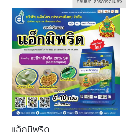
กลับไปที่: สารกำจัดแมลง
แอ็กมิพริด