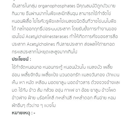
เป็นสารในกลุ่ม organophosphates มีคุณสมบัติถูกตัวตาย
กินตาย ซึมผ่านปากใบพืชและมีกลิ่นฉุน สามารถใช้กำจัดไข่
หนอนผีเสื้อ ไข่ไรศัตรูพืชและไข่แมลงชนิดอื่นที่วางไข่บนใบพืช
ได้ กลไกออกฤทธิ์ต่อระบบประสาท โดยยับยั้งการทำงานของ
เอนไซม์ Acetylcholinesterases ทำให้เกิดการคั่งของสารสื่อ
ประสาท Acetylcholines ที่ปลายประสาท ส่งผลให้ถ่ายทอด
กระแสประสาทไม่หยุดและสูงมากเกินไป
ประโยชน์ :
ใช้กำจัดหนอนกอ หนอนกระทู้ หนอนม้วนใบ แมลงบั่ว เพลี้ย
อ่อน เพลี้ยจักจั่น เพลี้ยแป้ง มวนดอกรัก แมลงวันทอง ตักแตน
เห็บ เหา หมัด เหลือบ มอดยาสูบ มอดข้าวสาร ด้วงงวงช้างและ
มด ใช้กับ ข้าว ส้ม กล้วย องุ่น กาแฟ ชา อ้อย ยาสูบ ข้าวโพด
ข้าวฟ่าง ฝ้าย บร๊อคโคลี่ กะหล่ำปลี กะหล่ำดอก คื่นฉ่าย หอม
ผักอื่นๆ ถั่วต่าง ๆ แตงโม
หมายเหตุ : -