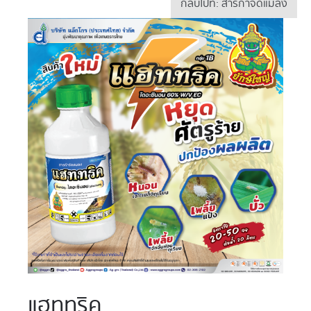
กลับไปที่: สารกำจัดแมลง
แฮททริค