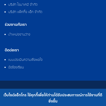
บริษัท ไซมาเคมี จำกัด
บริษัท แพ็คกิ้ง แอ็ก จำกัด
ร่วมงานกับเรา
ตำแหน่งงานว่าง
ติดต่อเรา
แบบประเมินความพึงพอใจ
ข้อร้องเรียน
สงวนลิขสิทธิ์ © 2562 บริษัท แอ็กโกร (ประเทศไทย) จำกัด
เว็บไซต์แอ็กโกร ใช้คุกกี้เพื่อให้ท่านได้รับประสบการณ์การใช้งานที่ดี
เบอร์โทร : 0-2308-2102 | โทรสาร : 0-2308-2487
ยิ่งขึ้น