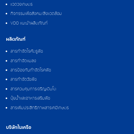
แวดวงเกษตร
กิจกรรมเพื่อสังคม/สิ่งแวดล้อม
VDO แนะนำผลิตภัณฑ์
ผลิตภัณฑ์
สารกำจัดไรศัตรูพืช
สารกำจัดแมลง
สารป้องกันกำจัดโรคพืช
สารกำจัดวัชพืช
สารควบคุมการเจริญเติบโต
ปุ๋ยน้ำและอาหารเสริมพืช
สารเพิ่มประสิทธิภาพสารเคมีเกษตร
บริษัทในเครือ