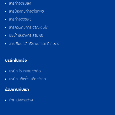
สารกำจัดแมลง
สารป้องกันกำจัดโรคพืช
สารกำจัดวัชพืช
สารควบคุมการเจริญเติบโต
ปุ๋ยน้ำและอาหารเสริมพืช
สารเพิ่มประสิทธิภาพสารเคมีเกษตร
บริษัทในเครือ
บริษัท ไซมาเคมี จำกัด
บริษัท แพ็คกิ้ง แอ็ก จำกัด
ร่วมงานกับเรา
ตำแหน่งงานว่าง