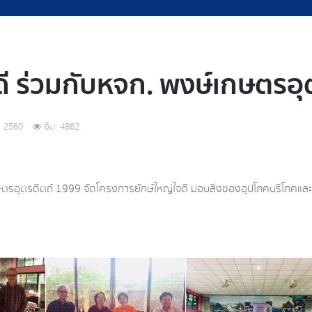
ดี ร่วมกับหจก. พงษ์เกษตรอุ
ม 2560
ฮิต: 4862
กษตรอุตรดิตถ์ 1999 จัดโครงการยักษ์ใหญ่ใจดี มอบสิ่งของอุปโภคบริโภคแล