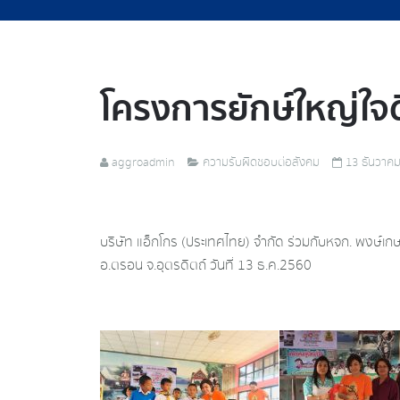
โครงการยักษ์ใหญ่ใจ
aggroadmin
ความรับผิดชอบต่อสังคม
13 ธันวาค
บริษัท แอ็กโกร (ประเทศไทย) จำกัด ร่วมกับหจก. พงษ์เ
อ.ตรอน จ.อุตรดิตถ์ วันที่ 13 ธ.ค.2560