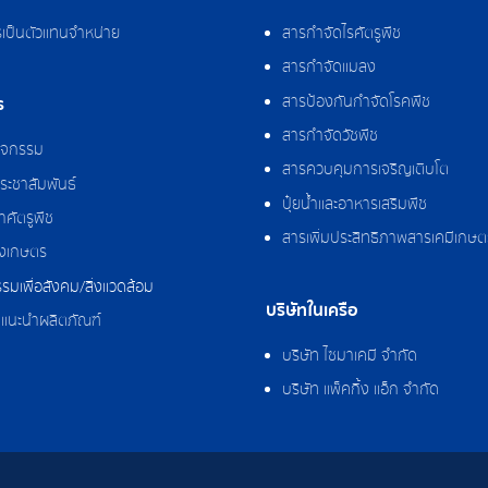
รเป็นตัวแทนจำหน่าย
สารกำจัดไรศัตรูพืช
สารกำจัดแมลง
สารป้องกันกำจัดโรคพืช
ร
สารกำจัดวัชพืช
กิจกรรม
สารควบคุมการเจริญเติบโต
ระชาสัมพันธ์
ปุ๋ยน้ำและอาหารเสริมพืช
ศัตรูพืช
สารเพิ่มประสิทธิภาพสารเคมีเกษต
งเกษตร
รมเพื่อสังคม/สิ่งแวดล้อม
บริษัทในเครือ
แนะนำผลิตภัณฑ์
บริษัท ไซมาเคมี จำกัด
บริษัท แพ็คกิ้ง แอ็ก จำกัด