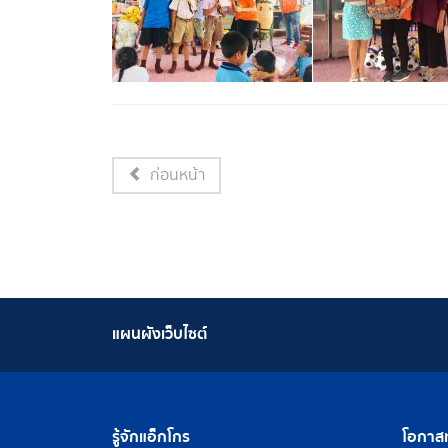
ก่อนหน้า
แผนผังเว็บไซต์
รู้จักแอ็กโกร
โอกาสท